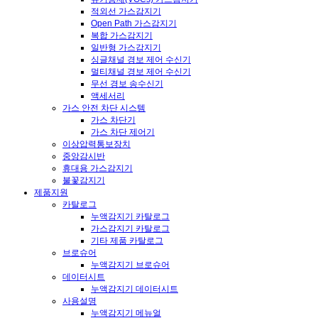
적외선 가스감지기
Open Path 가스감지기
복합 가스감지기
일반형 가스감지기
싱글채널 경보 제어 수신기
멀티채널 경보 제어 수신기
무선 경보 송수신기
액세서리
가스 안전 차단 시스템
가스 차단기
가스 차단 제어기
이상압력통보장치
중앙감시반
휴대용 가스감지기
불꽃감지기
제품지원
카탈로그
누액감지기 카탈로그
가스감지기 카탈로그
기타 제품 카탈로그
브로슈어
누액감지기 브로슈어
데이터시트
누액감지기 데이터시트
사용설명
누액감지기 메뉴얼