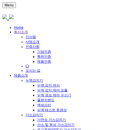
Menu
Home
회사소개
인사말
사업소개
인증사항
기업인증
특허인증
제품인증
CI
오시는 길
제품소개
누액감지기
누액 감지 센서
누액 감지 제어 모듈
누액 경보 제어 수신기
플랜지밴드
액세서리
누액 테스트 동영상
가스감지기
가연성 가스감지기
산소 및 독성 가스감지기
유기용제(VOCs) 가스감지기