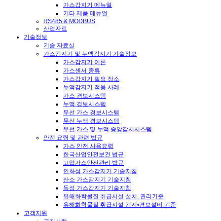
가스감지기 메뉴얼
기타 제품 메뉴얼
RS485 & MODBUS
산업자료
기술정보
기술 자료실
가스감지기 및 누액감지기 기술정보
가스감지기 이론
가스센서 종류
가스감지기 필요 장소
누액감지기 적용 사례
가스 경보시스템
누액 경보시스템
무선 가스 경보시스템
무선 누액 경보시스템
무선 가스 및 누액 중앙감시시스템
안전 요령 및 관련 법규
가스 안전 사용요령
한국산업안전보건 법규
고압가스안전관리 법규
인화성 가스감지기 기술지침
산소 가스감지기 기술지침
독성 가스감지기 기술지침
유해화학물질 취급시설 설치, 관리기준
유해화학물질 취급시설 검지•경보설비 기준
고객지원