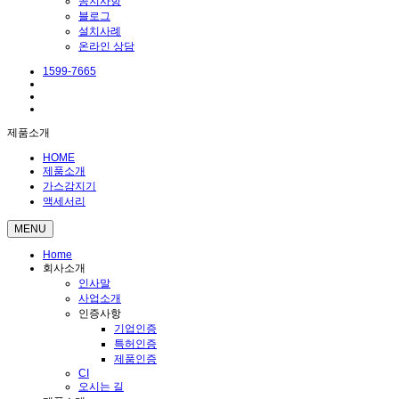
공지사항
블로그
설치사례
온라인 상담
1599-7665
제품소개
HOME
제품소개
가스감지기
액세서리
MENU
Home
회사소개
인사말
사업소개
인증사항
기업인증
특허인증
제품인증
CI
오시는 길