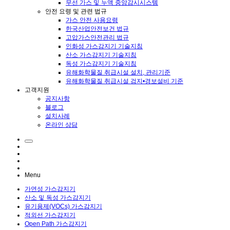
무선 가스 및 누액 중앙감시시스템
안전 요령 및 관련 법규
가스 안전 사용요령
한국산업안전보건 법규
고압가스안전관리 법규
인화성 가스감지기 기술지침
산소 가스감지기 기술지침
독성 가스감지기 기술지침
유해화학물질 취급시설 설치, 관리기준
유해화학물질 취급시설 검지•경보설비 기준
고객지원
공지사항
블로그
설치사례
온라인 상담
Menu
가연성 가스감지기
산소 및 독성 가스감지기
유기용제(VOCs) 가스감지기
적외선 가스감지기
Open Path 가스감지기