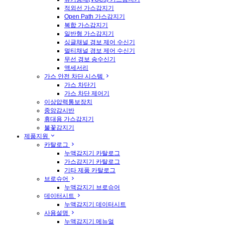
적외선 가스감지기
Open Path 가스감지기
복합 가스감지기
일반형 가스감지기
싱글채널 경보 제어 수신기
멀티채널 경보 제어 수신기
무선 경보 송수신기
액세서리
가스 안전 차단 시스템
가스 차단기
가스 차단 제어기
이상압력통보장치
중앙감시반
휴대용 가스감지기
불꽃감지기
제품지원
카탈로그
누액감지기 카탈로그
가스감지기 카탈로그
기타 제품 카탈로그
브로슈어
누액감지기 브로슈어
데이터시트
누액감지기 데이터시트
사용설명
누액감지기 메뉴얼