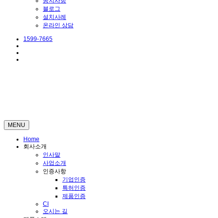
공지사항
블로그
설치사례
온라인 상담
1599-7665
HOME
기술정보
안전 요령 및 관련 법규
고압가스안전관리 법규
MENU
Home
회사소개
인사말
사업소개
인증사항
기업인증
특허인증
제품인증
CI
오시는 길