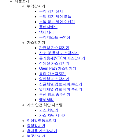
제품소개
누액감지기
누액 감지 센서
누액 감지 제어 모듈
누액 경보 제어 수신기
플랜지밴드
액세서리
누액 테스트 동영상
가스감지기
가연성 가스감지기
산소 및 독성 가스감지기
유기용제(VOCs) 가스감지기
적외선 가스감지기
Open Path 가스감지기
복합 가스감지기
일반형 가스감지기
싱글채널 경보 제어 수신기
멀티채널 경보 제어 수신기
무선 경보 송수신기
액세서리
가스 안전 차단 시스템
가스 차단기
가스 차단 제어기
이상압력통보장치
중앙감시반
휴대용 가스감지기
불꽃감지기