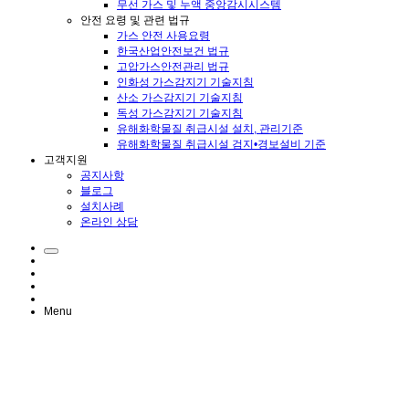
무선 가스 및 누액 중앙감시시스템
안전 요령 및 관련 법규
가스 안전 사용요령
한국산업안전보건 법규
고압가스안전관리 법규
인화성 가스감지기 기술지침
산소 가스감지기 기술지침
독성 가스감지기 기술지침
유해화학물질 취급시설 설치, 관리기준
유해화학물질 취급시설 검지•경보설비 기준
고객지원
공지사항
블로그
설치사례
온라인 상담
Menu
가스 안전 사용요령
한국산업안전보건 법규
고압가스안전관리 법규
인화성 가스감지기 기술지침
산소 가스감지기 기술지침