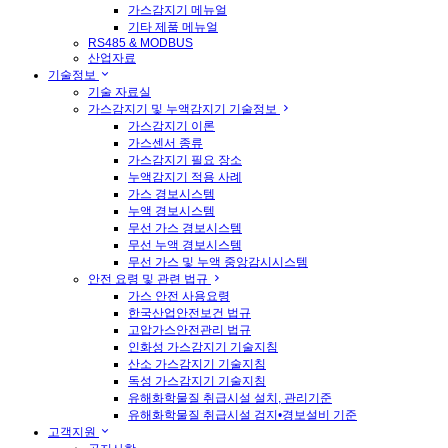
가스감지기 메뉴얼
기타 제품 메뉴얼
RS485 & MODBUS
산업자료
기술정보
기술 자료실
가스감지기 및 누액감지기 기술정보
가스감지기 이론
가스센서 종류
가스감지기 필요 장소
누액감지기 적용 사례
가스 경보시스템
누액 경보시스템
무선 가스 경보시스템
무선 누액 경보시스템
무선 가스 및 누액 중앙감시시스템
안전 요령 및 관련 법규
가스 안전 사용요령
한국산업안전보건 법규
고압가스안전관리 법규
인화성 가스감지기 기술지침
산소 가스감지기 기술지침
독성 가스감지기 기술지침
유해화학물질 취급시설 설치, 관리기준
유해화학물질 취급시설 검지•경보설비 기준
고객지원