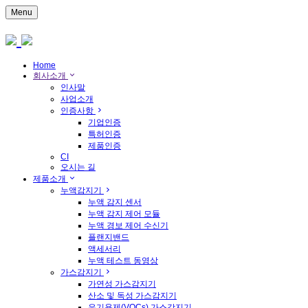
Menu
Home
회사소개
인사말
사업소개
인증사항
기업인증
특허인증
제품인증
CI
오시는 길
제품소개
누액감지기
누액 감지 센서
누액 감지 제어 모듈
누액 경보 제어 수신기
플랜지밴드
액세서리
누액 테스트 동영상
가스감지기
가연성 가스감지기
산소 및 독성 가스감지기
유기용제(VOCs) 가스감지기