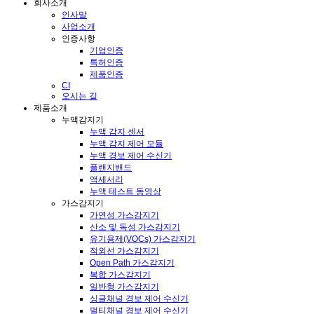
회사소개
인사말
사업소개
인증사항
기업인증
특허인증
제품인증
CI
오시는 길
제품소개
누액감지기
누액 감지 센서
누액 감지 제어 모듈
누액 경보 제어 수신기
플랜지밴드
액세서리
누액 테스트 동영상
가스감지기
가연성 가스감지기
산소 및 독성 가스감지기
유기용제(VOCs) 가스감지기
적외선 가스감지기
Open Path 가스감지기
복합 가스감지기
일반형 가스감지기
싱글채널 경보 제어 수신기
멀티채널 경보 제어 수신기