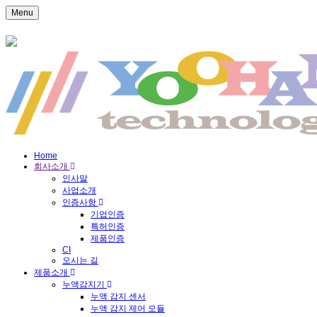
Menu
Home
회사소개
인사말
사업소개
인증사항
기업인증
특허인증
제품인증
CI
오시는 길
제품소개
누액감지기
누액 감지 센서
누액 감지 제어 모듈