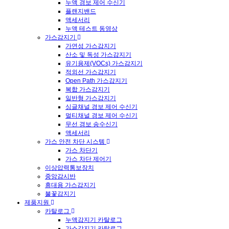
누액 경보 제어 수신기
플랜지밴드
액세서리
누액 테스트 동영상
가스감지기
가연성 가스감지기
산소 및 독성 가스감지기
유기용제(VOCs) 가스감지기
적외선 가스감지기
Open Path 가스감지기
복합 가스감지기
일반형 가스감지기
싱글채널 경보 제어 수신기
멀티채널 경보 제어 수신기
무선 경보 송수신기
액세서리
가스 안전 차단 시스템
가스 차단기
가스 차단 제어기
이상압력통보장치
중앙감시반
휴대용 가스감지기
불꽃감지기
제품지원
카탈로그
누액감지기 카탈로그
가스감지기 카탈로그