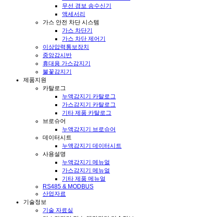
무선 경보 송수신기
액세서리
가스 안전 차단 시스템
가스 차단기
가스 차단 제어기
이상압력통보장치
중앙감시반
휴대용 가스감지기
불꽃감지기
제품지원
카탈로그
누액감지기 카탈로그
가스감지기 카탈로그
기타 제품 카탈로그
브로슈어
누액감지기 브로슈어
데이터시트
누액감지기 데이터시트
사용설명
누액감지기 메뉴얼
가스감지기 메뉴얼
기타 제품 메뉴얼
RS485 & MODBUS
산업자료
기술정보
기술 자료실