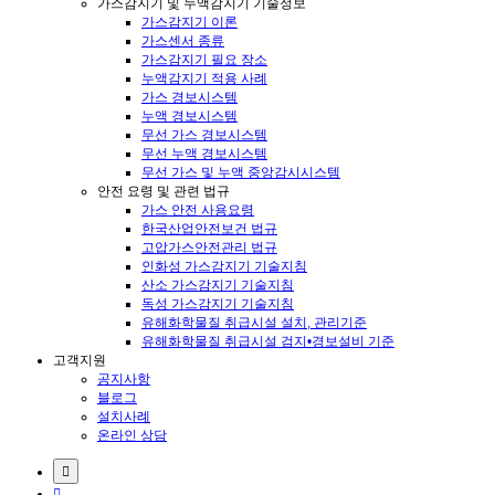
가스감지기 및 누액감지기 기술정보
가스감지기 이론
가스센서 종류
가스감지기 필요 장소
누액감지기 적용 사례
가스 경보시스템
누액 경보시스템
무선 가스 경보시스템
무선 누액 경보시스템
무선 가스 및 누액 중앙감시시스템
안전 요령 및 관련 법규
가스 안전 사용요령
한국산업안전보건 법규
고압가스안전관리 법규
인화성 가스감지기 기술지침
산소 가스감지기 기술지침
독성 가스감지기 기술지침
유해화학물질 취급시설 설치, 관리기준
유해화학물질 취급시설 검지•경보설비 기준
고객지원
공지사항
블로그
설치사례
온라인 상담