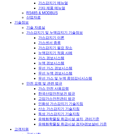
가스감지기 메뉴얼
기타 제품 메뉴얼
RS485 & MODBUS
산업자료
기술정보
기술 자료실
가스감지기 및 누액감지기 기술정보
가스감지기 이론
가스센서 종류
가스감지기 필요 장소
누액감지기 적용 사례
가스 경보시스템
누액 경보시스템
무선 가스 경보시스템
무선 누액 경보시스템
무선 가스 및 누액 중앙감시시스템
안전 요령 및 관련 법규
가스 안전 사용요령
한국산업안전보건 법규
고압가스안전관리 법규
인화성 가스감지기 기술지침
산소 가스감지기 기술지침
독성 가스감지기 기술지침
유해화학물질 취급시설 설치, 관리기준
유해화학물질 취급시설 검지•경보설비 기준
고객지원