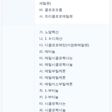
세틸렌)
바. 클로로포름
사. 트리클로로에틸렌
가. 노말핵산
나. 1. 4-디옥산
다. 디클로로메탄(이염화메틸렌)
라. 메타놀
마. 메틸시클로헥사논
바. 메틸시클로헥사놀
사. 메틸부틸케톤
아. 메틸에틸케톤
자. 메틸이소부틸케톤
차. 1-부타놀
카. 2-부타놀
타. 시클로핵사논
파. 시클로핵사놀