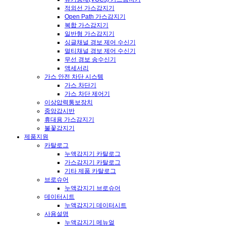
적외선 가스감지기
Open Path 가스감지기
복합 가스감지기
일반형 가스감지기
싱글채널 경보 제어 수신기
멀티채널 경보 제어 수신기
무선 경보 송수신기
액세서리
가스 안전 차단 시스템
가스 차단기
가스 차단 제어기
이상압력통보장치
중앙감시반
휴대용 가스감지기
불꽃감지기
제품지원
카탈로그
누액감지기 카탈로그
가스감지기 카탈로그
기타 제품 카탈로그
브로슈어
누액감지기 브로슈어
데이터시트
누액감지기 데이터시트
사용설명
누액감지기 메뉴얼