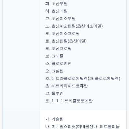
퍼. 초산부틸
허. 초산에틸
고. 초산이소부틸
노. 초산이소펜틸(초산이소아밀)
도. 초산이소프로필
로. 초산펜틸(초산아밀)
모. 초산프로필
보. 크레졸
소. 클로로벤젠
오. 크실렌
조. 테트라클로로에틸렌(파-클로로에틸렌)
초. 테트라하이드로퓨란
코. 톨루엔
토. 1. 1. 1-트리클로로에탄
가. 가솔린
나. 미네랄스피릿(미네랄신나, 페트롤리움