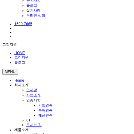
공지사항
블로그
설치사례
온라인 상담
1599-7665
고객지원
HOME
고객지원
블로그
MENU
Home
회사소개
인사말
사업소개
인증사항
기업인증
특허인증
제품인증
CI
오시는 길
제품소개