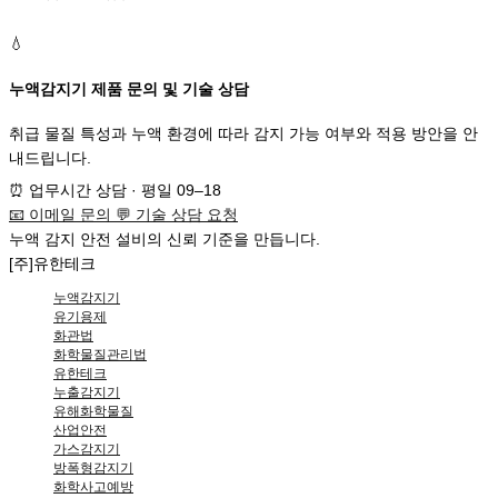
💧
누액감지기 제품 문의 및 기술 상담
취급 물질 특성과 누액 환경에 따라 감지 가능 여부와 적용 방안을 안
내드립니다.
⏰
업무시간 상담 · 평일 09–18
📧
이메일 문의
💬
기술 상담 요청
누액 감지
안전 설비
의
신뢰 기준
을 만듭니다.
[주]유한테크
누액감지기
유기용제
화관법
화학물질관리법
유한테크
누출감지기
유해화학물질
산업안전
가스감지기
방폭형감지기
화학사고예방