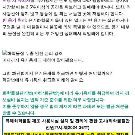
저장 시 유의사항
: 유기용제는 온도 상승에 따라 팽창하므로, 용기에
저장할 때는 2.5% 이상의 공간을 확보하고 밀폐해야 합니다. 또한, 직
사광선이 닿지 않고 통풍이 잘 되는 서늘한 곳에 저장해야 합니다.
빈 용기 처리
: 유기화합물이 들어 있던 밀폐된 빈 용기는 절단하거나
구멍을 낼 때 마찰열이나 불꽃에 의해 폭발할 수 있으므로, 용기 내부
의 물질을 완전히 비운 후 개방된 상태에서 작업해야 합니다.
이제까지 유기용제에 대하여 알아봤습니다.
그럼 화관법에서 유기용제를 취급하면 어떻게 해야할까요?
화관법에서 유기용제 취급은 아래와 같아요.
화학물질관리법(이하 ‘화관법’)에 따라 유기용제를 취급하면 검지·경
보설비 설치는 법적 기준 준수를 위한 의무 사항입니다.
이를 준수하지 않을 경우 법적 제재에 따른 과태료 또는 벌금 처분을
받을 수 있습니다.
유해화학물질 제조·사용시설 설치 및 관리에 관한 고시(화학물질안
전원고시 제2024-36호)
제8조(검지·경보설비
)
유해화학물질에 따른 누출, 폭발 또는 화재를