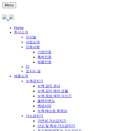
Menu
Home
회사소개
인사말
사업소개
인증사항
기업인증
특허인증
제품인증
CI
오시는 길
제품소개
누액감지기
누액 감지 센서
누액 감지 제어 모듈
누액 경보 제어 수신기
플랜지밴드
액세서리
누액 테스트 동영상
가스감지기
가연성 가스감지기
산소 및 독성 가스감지기
유기용제(VOCs) 가스감지기