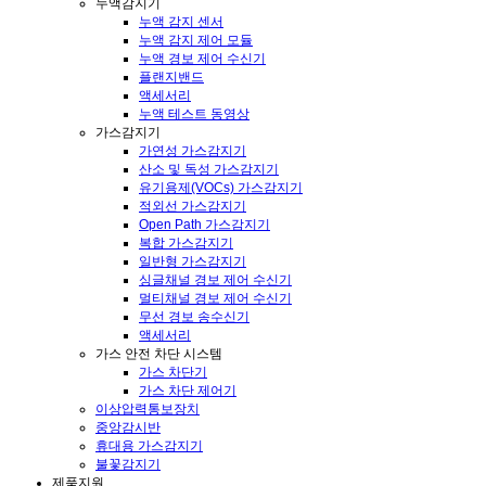
누액감지기
누액 감지 센서
누액 감지 제어 모듈
누액 경보 제어 수신기
플랜지밴드
액세서리
누액 테스트 동영상
가스감지기
가연성 가스감지기
산소 및 독성 가스감지기
유기용제(VOCs) 가스감지기
적외선 가스감지기
Open Path 가스감지기
복합 가스감지기
일반형 가스감지기
싱글채널 경보 제어 수신기
멀티채널 경보 제어 수신기
무선 경보 송수신기
액세서리
가스 안전 차단 시스템
가스 차단기
가스 차단 제어기
이상압력통보장치
중앙감시반
휴대용 가스감지기
불꽃감지기
제품지원