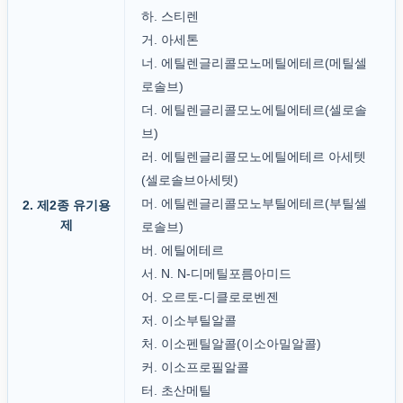
하. 스티렌
거. 아세톤
너. 에틸렌글리콜모노메틸에테르(메틸셀
로솔브)
더. 에틸렌글리콜모노에틸에테르(셀로솔
브)
러. 에틸렌글리콜모노에틸에테르 아세텟
(셀로솔브아세텟)
머. 에틸렌글리콜모노부틸에테르(부틸셀
2. 제2종 유기용
제
로솔브)
버. 에틸에테르
서. N. N-디메틸포름아미드
어. 오르토-디클로로벤젠
저. 이소부틸알콜
처. 이소펜틸알콜(이소아밀알콜)
커. 이소프로필알콜
터. 초산메틸