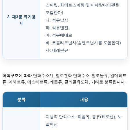
스피릿, 화이트스피릿 및 미네랄타아펜을
포함한다)
3. 제3종 유기용
다. 석유납사
제
라. 석유벤진
마. 석유에테르
바. 코올타르납사(솔벤트납사를 포함한다)
사. 테레핀유
화학구조에 따라 탄화수소계, 할로겐화 탄화수소, 알코올류, 알데히드
류, 에테르류, 에스테르류, 케톤류, 글리콜유도체, 기타로 분류됩니다.
분류
내용
지방족 탄화수소: 휘발유, 등유(케로센), 노
말헥산