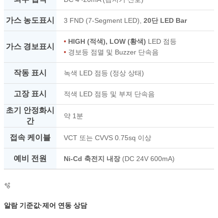
가스 농도표시
3 FND (7-Segment LED),
20단 LED Bar
•
HIGH (적색), LOW (황색)
LED 점등
가스 경보표시
•
경보등 점멸 및 Buzzer 단속음
작동 표시
녹색 LED 점등 (정상 상태)
고장 표시
적색 LED 점등 및 부져 단속음
초기 안정화시
약 1분
간
접속 케이블
VCT 또는 CVVS 0.75sq 이상
예비 전원
Ni-Cd 축전지 내장
(DC 24V 600mA)
🫧
알람 기준값·제어 연동 상담