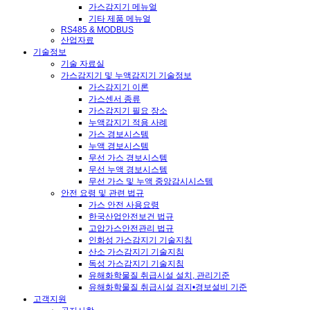
가스감지기 메뉴얼
기타 제품 메뉴얼
RS485 & MODBUS
산업자료
기술정보
기술 자료실
가스감지기 및 누액감지기 기술정보
가스감지기 이론
가스센서 종류
가스감지기 필요 장소
누액감지기 적용 사례
가스 경보시스템
누액 경보시스템
무선 가스 경보시스템
무선 누액 경보시스템
무선 가스 및 누액 중앙감시시스템
안전 요령 및 관련 법규
가스 안전 사용요령
한국산업안전보건 법규
고압가스안전관리 법규
인화성 가스감지기 기술지침
산소 가스감지기 기술지침
독성 가스감지기 기술지침
유해화학물질 취급시설 설치, 관리기준
유해화학물질 취급시설 검지•경보설비 기준
고객지원