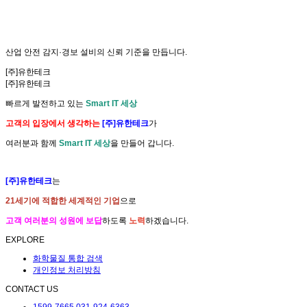
산업 안전
감지·경보 설비
의
신뢰 기준
을 만듭니다.
[주]유한테크
[주]유한테크
빠르게 발전하고 있는
Smart IT 세상
고객의 입장에서 생각하는
[주]유한테크
가
여러분과 함께
Smart IT 세상
을 만들어 갑니다.
[주]유한테크
는
21세기에 적합한 세계적인 기업
으로
고객 여러분의 성원에 보답
하도록
노력
하겠습니다.
EXPLORE
화학물질 통합 검색
개인정보 처리방침
CONTACT US
1599-7665
031-924-6363