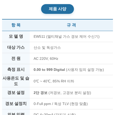
제품 사양
항 목
규 격
모 델 명
EW511 (멀티채널 가스 경보 제어 수신기)
대상 가스
산소 및 독성가스
전 원
AC 220V, 60Hz
측정 표시
0.00 to 999 Digital
(사용자 임의 설정 가능)
사용온도 및 습
0℃ ~ 40℃, 85% RH 이하
도
경보 설정
2단 경보
(저경보, 고경보 분리 설정)
경보 설정치
0-Full ppm / 독성 TLV (현장 맞춤)
외부 입력
DC 4~20mA (감지기 신호)