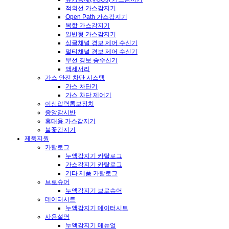
적외선 가스감지기
Open Path 가스감지기
복합 가스감지기
일반형 가스감지기
싱글채널 경보 제어 수신기
멀티채널 경보 제어 수신기
무선 경보 송수신기
액세서리
가스 안전 차단 시스템
가스 차단기
가스 차단 제어기
이상압력통보장치
중앙감시반
휴대용 가스감지기
불꽃감지기
제품지원
카탈로그
누액감지기 카탈로그
가스감지기 카탈로그
기타 제품 카탈로그
브로슈어
누액감지기 브로슈어
데이터시트
누액감지기 데이터시트
사용설명
누액감지기 메뉴얼