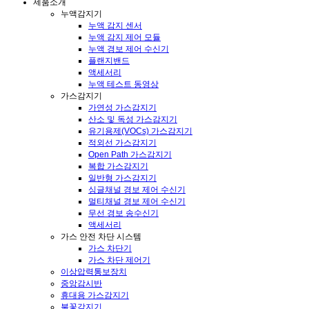
제품소개
누액감지기
누액 감지 센서
누액 감지 제어 모듈
누액 경보 제어 수신기
플랜지밴드
액세서리
누액 테스트 동영상
가스감지기
가연성 가스감지기
산소 및 독성 가스감지기
유기용제(VOCs) 가스감지기
적외선 가스감지기
Open Path 가스감지기
복합 가스감지기
일반형 가스감지기
싱글채널 경보 제어 수신기
멀티채널 경보 제어 수신기
무선 경보 송수신기
액세서리
가스 안전 차단 시스템
가스 차단기
가스 차단 제어기
이상압력통보장치
중앙감시반
휴대용 가스감지기
불꽃감지기