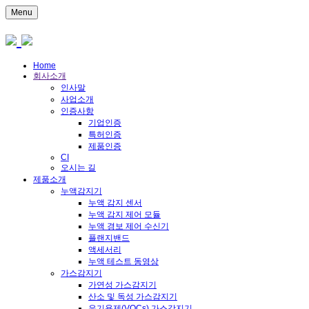
Menu
Home
회사소개
인사말
사업소개
인증사항
기업인증
특허인증
제품인증
CI
오시는 길
제품소개
누액감지기
누액 감지 센서
누액 감지 제어 모듈
누액 경보 제어 수신기
플랜지밴드
액세서리
누액 테스트 동영상
가스감지기
가연성 가스감지기
산소 및 독성 가스감지기
유기용제(VOCs) 가스감지기