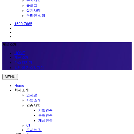
공지사항
블로그
설치사례
온라인 상담
1599-7665
제품소개
HOME
제품소개
가스감지기
일반형 가스감지기
MENU
Home
회사소개
인사말
사업소개
인증사항
기업인증
특허인증
제품인증
CI
오시는 길