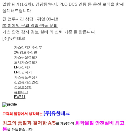
알람 단계(1·2차), 경광등/부저, PLC·DCS 연동 등 운전 로직을 함께
설계해드립니다.
⏰
업무시간 상담 · 평일 09–18
📧
이메일 문의
알람·연동 문의
가스 안전
감지·경보 설비
의
신뢰 기준
을 만듭니다.
[주]유한테크
가스감지기수신부
2단경보수신반
가스누설경보기
도시가스경보기
LPG감지기
LNG감지기
가스농도측정기
산업용가스안전
정전보상형
유한테크
EW511
[주]유한테크
고객의 입장에서 생각하는
최고의 품질과 철저한 A/S
화학물질 안전설비 최고
를 제공하여
봉
을 만들겠습니다.