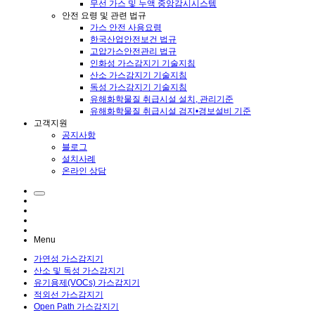
무선 가스 및 누액 중앙감시시스템
안전 요령 및 관련 법규
가스 안전 사용요령
한국산업안전보건 법규
고압가스안전관리 법규
인화성 가스감지기 기술지침
산소 가스감지기 기술지침
독성 가스감지기 기술지침
유해화학물질 취급시설 설치, 관리기준
유해화학물질 취급시설 검지•경보설비 기준
고객지원
공지사항
블로그
설치사례
온라인 상담
Menu
가연성 가스감지기
산소 및 독성 가스감지기
유기용제(VOCs) 가스감지기
적외선 가스감지기
Open Path 가스감지기