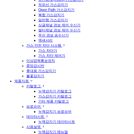
적외선 가스감지기
Open Path 가스감지기
복합 가스감지기
일반형 가스감지기
싱글채널 경보 제어 수신기
멀티채널 경보 제어 수신기
무선 경보 송수신기
액세서리
가스 안전 차단 시스템
가스 차단기
가스 차단 제어기
이상압력통보장치
중앙감시반
휴대용 가스감지기
불꽃감지기
제품지원
카탈로그
누액감지기 카탈로그
가스감지기 카탈로그
기타 제품 카탈로그
브로슈어
누액감지기 브로슈어
데이터시트
누액감지기 데이터시트
사용설명
누액감지기 메뉴얼