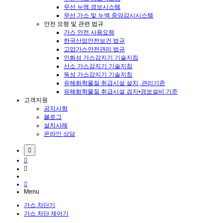
무선 누액 경보시스템
무선 가스 및 누액 중앙감시시스템
안전 요령 및 관련 법규
가스 안전 사용요령
한국산업안전보건 법규
고압가스안전관리 법규
인화성 가스감지기 기술지침
산소 가스감지기 기술지침
독성 가스감지기 기술지침
유해화학물질 취급시설 설치, 관리기준
유해화학물질 취급시설 검지•경보설비 기준
고객지원
공지사항
블로그
설치사례
온라인 상담
Menu
가스 차단기
가스 차단 제어기