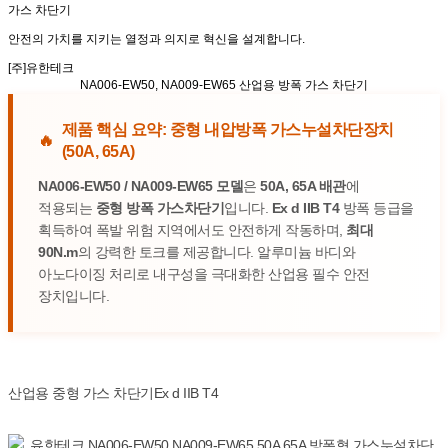
가스 차단기
안전의 가치
를 지키는
열정과 의지
로
혁신
을 설계합니다.
[주]유한테크
NA006-EW50, NA009-EW65
산업용 방폭 가스 차단기
제품 핵심 요약: 중형 내압방폭 가스누설차단장치
🔥
(50A, 65A)
NA006-EW50 / NA009-EW65 모델
은
50A, 65A 배관
에
적용되는
중형 방폭 가스차단기
입니다.
Ex d IIB T4
방폭 등급을
획득하여 폭발 위험 지역에서도 안전하게 작동하며,
최대
90N.m
의 강력한 토크를 제공합니다. 알루미늄 바디와
아노다이징 처리로 내구성을 극대화한 산업용 필수 안전
장치입니다.
산업용 중형 가스 차단기
Ex d IIB T4