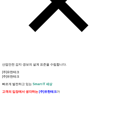
산업안전
감지·경보
의
설계 표준
을 수립합니다.
[주]유한테크
[주]유한테크
빠르게 발전하고 있는
Smart IT 세상
고객의 입장에서 생각하는
[주]유한테크
가
여러분과 함께
Smart IT 세상
을 만들어 갑니다.
[주]유한테크
는