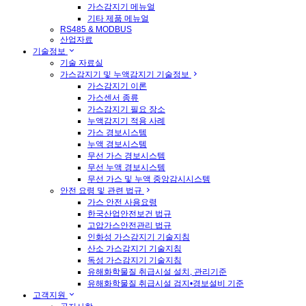
가스감지기 메뉴얼
기타 제품 메뉴얼
RS485 & MODBUS
산업자료
기술정보
기술 자료실
가스감지기 및 누액감지기 기술정보
가스감지기 이론
가스센서 종류
가스감지기 필요 장소
누액감지기 적용 사례
가스 경보시스템
누액 경보시스템
무선 가스 경보시스템
무선 누액 경보시스템
무선 가스 및 누액 중앙감시시스템
안전 요령 및 관련 법규
가스 안전 사용요령
한국산업안전보건 법규
고압가스안전관리 법규
인화성 가스감지기 기술지침
산소 가스감지기 기술지침
독성 가스감지기 기술지침
유해화학물질 취급시설 설치, 관리기준
유해화학물질 취급시설 검지•경보설비 기준
고객지원