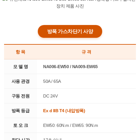
방폭 가스차단기 사양
항 목
규 격
모 델 명
NA006-EW50 / NA009-EW65
사용 관경
50A / 65A
구동 전원
DC 24V
방폭 등급
Ex d IIB T4 (내압방폭)
토 오 크
EW50: 60N.m / EW65: 90N.m