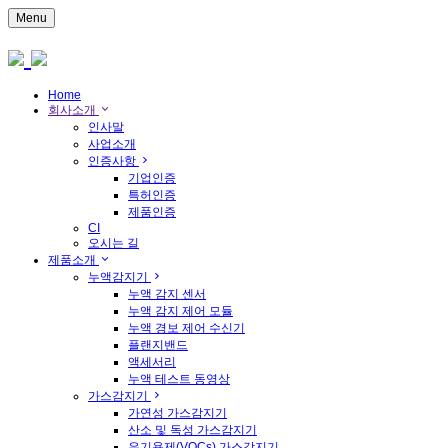
Menu
Home
회사소개
인사말
사업소개
인증사항
기업인증
특허인증
제품인증
CI
오시는 길
제품소개
누액감지기
누액 감지 센서
누액 감지 제어 모듈
누액 경보 제어 수신기
플랜지밴드
액세서리
누액 테스트 동영상
가스감지기
가연성 가스감지기
산소 및 독성 가스감지기
유기용제(VOCs) 가스감지기