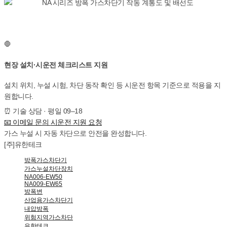
🛑
현장 설치·시운전 체크리스트 지원
설치 위치, 누설 시험, 차단 동작 확인 등 시운전 항목 기준으로 적용을 지
원합니다.
⏰
기술 상담 · 평일 09–18
📧
이메일 문의
시운전 지원 요청
가스 누설
시
자동 차단
으로 안전을 완성합니다.
[주]유한테크
방폭가스차단기
가스누설차단장치
NA006-EW50
NA009-EW65
방폭변
산업용가스차단기
내압방폭
위험지역가스차단
유한테크