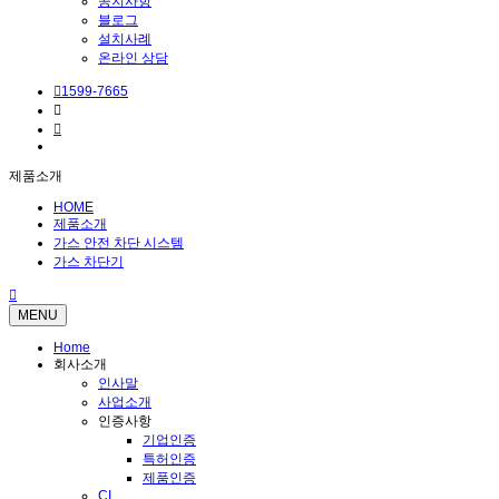
공지사항
블로그
설치사례
온라인 상담
1599-7665
제품소개
HOME
제품소개
가스 안전 차단 시스템
가스 차단기
MENU
Home
회사소개
인사말
사업소개
인증사항
기업인증
특허인증
제품인증
CI