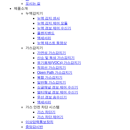
오시는 길
제품소개
누액감지기
누액 감지 센서
누액 감지 제어 모듈
누액 경보 제어 수신기
플랜지밴드
액세서리
누액 테스트 동영상
가스감지기
가연성 가스감지기
산소 및 독성 가스감지기
유기용제(VOCs) 가스감지기
적외선 가스감지기
Open Path 가스감지기
복합 가스감지기
일반형 가스감지기
싱글채널 경보 제어 수신기
멀티채널 경보 제어 수신기
무선 경보 송수신기
액세서리
가스 안전 차단 시스템
가스 차단기
가스 차단 제어기
이상압력통보장치
중앙감시반