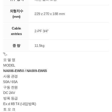
외형치수
229 z 270 x 188 mm
(mm)
Cable
2-PF 3/4"
entries
중 량
11.5kg
🏷️
모 델 명
MODEL
NA006-EW50 / NA009-EW65
사용 관경
50A / 65A
구동 전원
DC 24V
방폭 등급
Ex d IIB T4 (내압방폭)
토 오 크