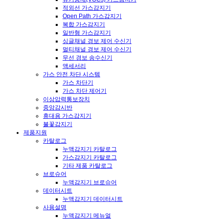
적외선 가스감지기
Open Path 가스감지기
복합 가스감지기
일반형 가스감지기
싱글채널 경보 제어 수신기
멀티채널 경보 제어 수신기
무선 경보 송수신기
액세서리
가스 안전 차단 시스템
가스 차단기
가스 차단 제어기
이상압력통보장치
중앙감시반
휴대용 가스감지기
불꽃감지기
제품지원
카탈로그
누액감지기 카탈로그
가스감지기 카탈로그
기타 제품 카탈로그
브로슈어
누액감지기 브로슈어
데이터시트
누액감지기 데이터시트
사용설명
누액감지기 메뉴얼