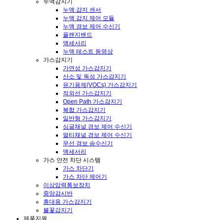
누액감지기
누액 감지 센서
누액 감지 제어 모듈
누액 경보 제어 수신기
플랜지밴드
액세서리
누액 테스트 동영상
가스감지기
가연성 가스감지기
산소 및 독성 가스감지기
유기용제(VOCs) 가스감지기
적외선 가스감지기
Open Path 가스감지기
복합 가스감지기
일반형 가스감지기
싱글채널 경보 제어 수신기
멀티채널 경보 제어 수신기
무선 경보 송수신기
액세서리
가스 안전 차단 시스템
가스 차단기
가스 차단 제어기
이상압력통보장치
중앙감시반
휴대용 가스감지기
불꽃감지기
제품지원