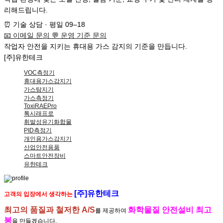
리해드립니다.
⏰
기술 상담 · 평일 09–18
📧
이메일 문의
💬
운영 기준 문의
작업자 안전
을 지키는
휴대용 가스 감지
의
기준
을 만듭니다.
[주]유한테크
VOC측정기
휴대용가스감지기
가스탐지기
가스측정기
ToxiRAEPro
톡시래프로
휘발성유기화합물
PID측정기
개인용가스감지기
산업안전용품
스마트안전장비
유한테크
[주]유한테크
고객의 입장에서 생각하는
최고의 품질과 철저한 A/S
화학물질 안전설비 최고
를 제공하여
봉
을 만들겠습니다.