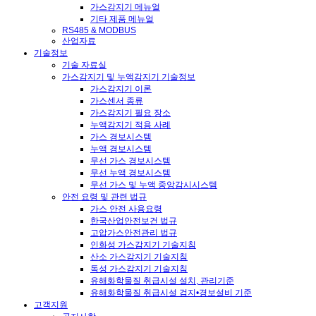
가스감지기 메뉴얼
기타 제품 메뉴얼
RS485 & MODBUS
산업자료
기술정보
기술 자료실
가스감지기 및 누액감지기 기술정보
가스감지기 이론
가스센서 종류
가스감지기 필요 장소
누액감지기 적용 사례
가스 경보시스템
누액 경보시스템
무선 가스 경보시스템
무선 누액 경보시스템
무선 가스 및 누액 중앙감시시스템
안전 요령 및 관련 법규
가스 안전 사용요령
한국산업안전보건 법규
고압가스안전관리 법규
인화성 가스감지기 기술지침
산소 가스감지기 기술지침
독성 가스감지기 기술지침
유해화학물질 취급시설 설치, 관리기준
유해화학물질 취급시설 검지•경보설비 기준
고객지원