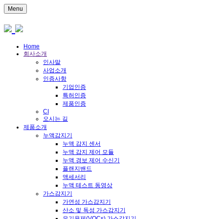
Menu
Home
회사소개
인사말
사업소개
인증사항
기업인증
특허인증
제품인증
CI
오시는 길
제품소개
누액감지기
누액 감지 센서
누액 감지 제어 모듈
누액 경보 제어 수신기
플랜지밴드
액세서리
누액 테스트 동영상
가스감지기
가연성 가스감지기
산소 및 독성 가스감지기
유기용제(VOCs) 가스감지기