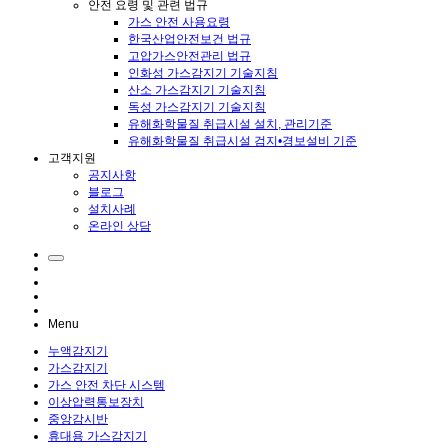
안전 요령 및 관련 법규
가스 안전 사용요령
한국산업안전보건 법규
고압가스안전관리 법규
인화성 가스감지기 기술지침
산소 가스감지기 기술지침
독성 가스감지기 기술지침
유해화학물질 취급시설 설치, 관리기준
유해화학물질 취급시설 검지•경보설비 기준
고객지원
공지사항
블로그
설치사례
온라인 상담
Menu
누액감지기
가스감지기
가스 안전 차단 시스템
이상압력통보장치
중앙감시반
휴대용 가스감지기