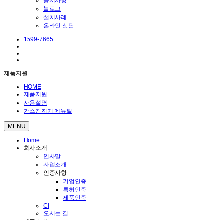
공지사항
블로그
설치사례
온라인 상담
1599-7665
제품지원
HOME
제품지원
사용설명
가스감지기 메뉴얼
MENU
Home
회사소개
인사말
사업소개
인증사항
기업인증
특허인증
제품인증
CI
오시는 길