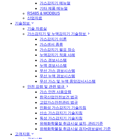
가스감지기 메뉴얼
기타 제품 메뉴얼
RS485 & MODBUS
산업자료
기술정보
기술 자료실
가스감지기 및 누액감지기 기술정보
가스감지기 이론
가스센서 종류
가스감지기 필요 장소
누액감지기 적용 사례
가스 경보시스템
누액 경보시스템
무선 가스 경보시스템
무선 누액 경보시스템
무선 가스 및 누액 중앙감시시스템
안전 요령 및 관련 법규
가스 안전 사용요령
한국산업안전보건 법규
고압가스안전관리 법규
인화성 가스감지기 기술지침
산소 가스감지기 기술지침
독성 가스감지기 기술지침
유해화학물질 취급시설 설치, 관리기준
유해화학물질 취급시설 검지•경보설비 기준
고객지원