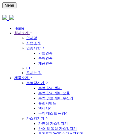
Menu
Home
회사소개
인사말
사업소개
인증사항
기업인증
특허인증
제품인증
CI
오시는 길
제품소개
누액감지기
누액 감지 센서
누액 감지 제어 모듈
누액 경보 제어 수신기
플랜지밴드
액세서리
누액 테스트 동영상
가스감지기
가연성 가스감지기
산소 및 독성 가스감지기
유기용제(VOCs) 가스감지기