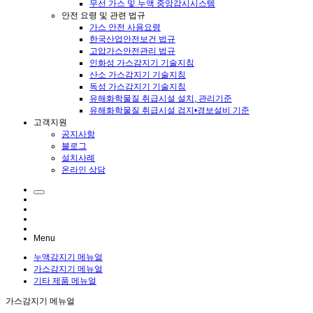
무선 가스 및 누액 중앙감시시스템
안전 요령 및 관련 법규
가스 안전 사용요령
한국산업안전보건 법규
고압가스안전관리 법규
인화성 가스감지기 기술지침
산소 가스감지기 기술지침
독성 가스감지기 기술지침
유해화학물질 취급시설 설치, 관리기준
유해화학물질 취급시설 검지•경보설비 기준
고객지원
공지사항
블로그
설치사례
온라인 상담
Menu
누액감지기 메뉴얼
가스감지기 메뉴얼
기타 제품 메뉴얼
가스감지기 메뉴얼