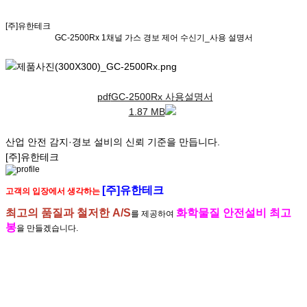
안전의 가치
를 지키는
열정과 의지
로
혁신
을 설계합니다.
[주]유한테크
GC-2500Rx
1채널 가스 경보 제어 수신기_사용 설명서
pdf
GC-2500Rx 사용설명서
1.87 MB
산업안전
감지·경보
의
설계 표준
을 수립합니다.
[주]유한테크
[주]유한테크
고객의 입장에서 생각하는
최고의 품질과 철저한 A/S
화학물질 안전설비 최고
를 제공하여
봉
을 만들겠습니다.