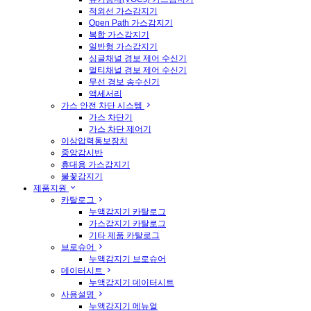
적외선 가스감지기
Open Path 가스감지기
복합 가스감지기
일반형 가스감지기
싱글채널 경보 제어 수신기
멀티채널 경보 제어 수신기
무선 경보 송수신기
액세서리
가스 안전 차단 시스템
가스 차단기
가스 차단 제어기
이상압력통보장치
중앙감시반
휴대용 가스감지기
불꽃감지기
제품지원
카탈로그
누액감지기 카탈로그
가스감지기 카탈로그
기타 제품 카탈로그
브로슈어
누액감지기 브로슈어
데이터시트
누액감지기 데이터시트
사용설명
누액감지기 메뉴얼