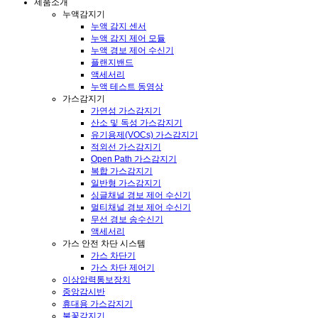
제품소개
누액감지기
누액 감지 센서
누액 감지 제어 모듈
누액 경보 제어 수신기
플랜지밴드
액세서리
누액 테스트 동영상
가스감지기
가연성 가스감지기
산소 및 독성 가스감지기
유기용제(VOCs) 가스감지기
적외선 가스감지기
Open Path 가스감지기
복합 가스감지기
일반형 가스감지기
싱글채널 경보 제어 수신기
멀티채널 경보 제어 수신기
무선 경보 송수신기
액세서리
가스 안전 차단 시스템
가스 차단기
가스 차단 제어기
이상압력통보장치
중앙감시반
휴대용 가스감지기
불꽃감지기