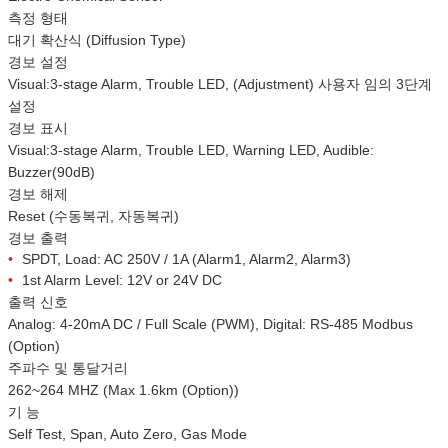
측정 형태
대기 확산식 (Diffusion Type)
경보 설정
Visual:3-stage Alarm, Trouble LED, (Adjustment) 사용자 임의 3단계
설정
경보 표시
Visual:3-stage Alarm, Trouble LED, Warning LED, Audible:
Buzzer(90dB)
경보 해제
Reset (수동복귀, 자동복귀)
경보 출력
•
SPDT, Load: AC 250V / 1A (Alarm1, Alarm2, Alarm3)
•
1st Alarm Level: 12V or 24V DC
출력 신호
Analog: 4-20mA DC / Full Scale (PWM), Digital: RS-485 Modbus
(Option)
주파수 및 통달거리
262~264 MHZ (Max 1.6km (Option))
기 능
Self Test, Span, Auto Zero, Gas Mode