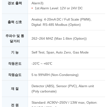
경보 출력
Alarm3)
•
1st Alarm Level: 12V or 24V DC
Analog: 4-20mA DC / Full Scale (PWM),
출력 신호
Digital: RS-485 Modbus (Option)
주파수 및 통
262~264 MHZ (Max 1.6km (Option))
달거리
기 능
Self Test, Span, Auto Zero, Gas Mode
작동온도
-20℃ ~ +60℃
작동습도
5 to 99%RH (Non-Condensing)
Detector (ABS), Sensor (PVC), Alarm unit
재 질
(Poly carbonate)
Standard: AC90V~250V / 13W max, Option:
전 원