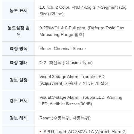
1.8inch, 2 Color, FND 4-Digits 7-Segment (Big
농도 표시
Size) (2Line)
농도설정 범
0-25%VOL & 0-Full ppm, (Refer to Toxic Gas
위
Measuring Range 참조)
측정 방식
Electro Chemical Sensor
측정 형태
대기 확산식 (Diffusion Type)
Visual:3-stage Alarm, Trouble LED,
경보 설정
(Adjustment) 사용자 임의 3단계 설정
Visual:3-stage Alarm, Trouble LED, Warning
경보 표시
LED, Audible: Buzzer(90dB)
경보 해제
Reset (수동복귀, 자동복귀)
•
SPDT, Load: AC 250V / 1A (Alarm1, Alarm2,