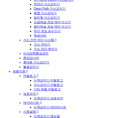
적외선 가스감지기
Open Path 가스감지기
복합 가스감지기
일반형 가스감지기
싱글채널 경보 제어 수신기
멀티채널 경보 제어 수신기
무선 경보 송수신기
액세서리
가스 안전 차단 시스템
가스 차단기
가스 차단 제어기
이상압력통보장치
중앙감시반
휴대용 가스감지기
불꽃감지기
제품지원
카탈로그
누액감지기 카탈로그
가스감지기 카탈로그
기타 제품 카탈로그
브로슈어
누액감지기 브로슈어
데이터시트
누액감지기 데이터시트
사용설명
누액감지기 메뉴얼