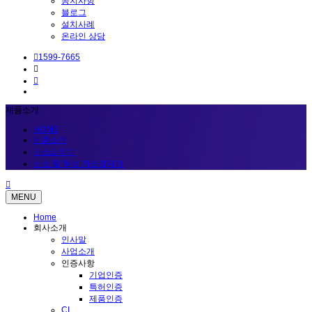
공지사항
블로그
설치사례
온라인 상담
1599-7665
제품소개
HOME
제품소개
가스감지기
산소 및 독성 가스감지기
MENU
Home
회사소개
인사말
사업소개
인증사항
기업인증
특허인증
제품인증
CI