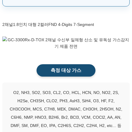
2채널
1.8인치 대형 2컬러
FND 4-Digits 7-Segment
측정 대상 가스
O2, NH3, SO2, SO3, CL2, CO, HCL, HCN, NO, NO2, 2S,
H2Se, CH3SH, CLO2, PH3, AsH3, SiH4, O3, HF, F2,
CH3COOH, MCS, C7H8, MEK, DMAC, CH3OH, 2H5OH, N2,
C6H6, NMP, HNO3, B2H6, Br2, BCl3, VCM, COCl2, AA, AN,
DMF, SM, DMF, EO, IPA, C2H6S, C2H2, C2H4, H2, etc... 등