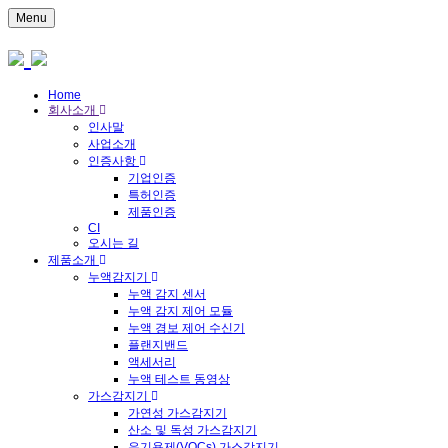
Menu
Home
회사소개
인사말
사업소개
인증사항
기업인증
특허인증
제품인증
CI
오시는 길
제품소개
누액감지기
누액 감지 센서
누액 감지 제어 모듈
누액 경보 제어 수신기
플랜지밴드
액세서리
누액 테스트 동영상
가스감지기
가연성 가스감지기
산소 및 독성 가스감지기
유기용제(VOCs) 가스감지기