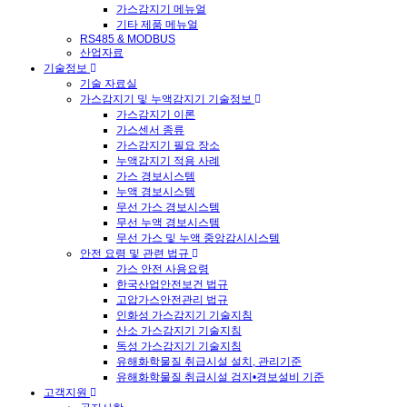
가스감지기 메뉴얼
기타 제품 메뉴얼
RS485 & MODBUS
산업자료
기술정보
기술 자료실
가스감지기 및 누액감지기 기술정보
가스감지기 이론
가스센서 종류
가스감지기 필요 장소
누액감지기 적용 사례
가스 경보시스템
누액 경보시스템
무선 가스 경보시스템
무선 누액 경보시스템
무선 가스 및 누액 중앙감시시스템
안전 요령 및 관련 법규
가스 안전 사용요령
한국산업안전보건 법규
고압가스안전관리 법규
인화성 가스감지기 기술지침
산소 가스감지기 기술지침
독성 가스감지기 기술지침
유해화학물질 취급시설 설치, 관리기준
유해화학물질 취급시설 검지•경보설비 기준
고객지원