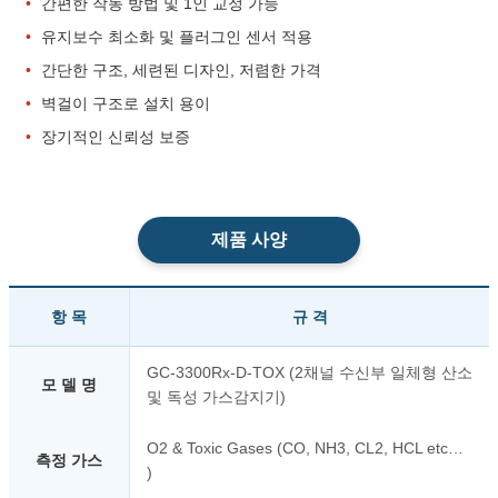
•
간편한 작동 방법 및 1인 교정 가능
•
유지보수 최소화 및 플러그인 센서 적용
•
간단한 구조, 세련된 디자인, 저렴한 가격
•
벽걸이 구조로 설치 용이
•
장기적인 신뢰성 보증
제품 사양
항 목
규 격
GC-3300Rx-D-TOX (2채널 수신부 일체형 산소
모 델 명
및 독성 가스감지기)
O2 & Toxic Gases (CO, NH3, CL2, HCL etc…
측정 가스
)