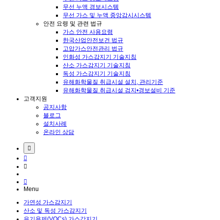
무선 누액 경보시스템
무선 가스 및 누액 중앙감시시스템
안전 요령 및 관련 법규
가스 안전 사용요령
한국산업안전보건 법규
고압가스안전관리 법규
인화성 가스감지기 기술지침
산소 가스감지기 기술지침
독성 가스감지기 기술지침
유해화학물질 취급시설 설치, 관리기준
유해화학물질 취급시설 검지•경보설비 기준
고객지원
공지사항
블로그
설치사례
온라인 상담
Menu
가연성 가스감지기
산소 및 독성 가스감지기
유기용제(VOCs) 가스감지기