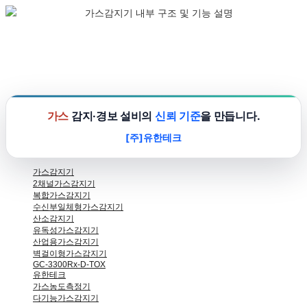
가스
감지·경보 설비의
신뢰 기준
을 만듭니다.
[주]유한테크
가스감지기
2채널가스감지기
복합가스감지기
수신부일체형가스감지기
산소감지기
유독성가스감지기
산업용가스감지기
벽걸이형가스감지기
GC-3300Rx-D-TOX
유한테크
가스농도측정기
다기능가스감지기