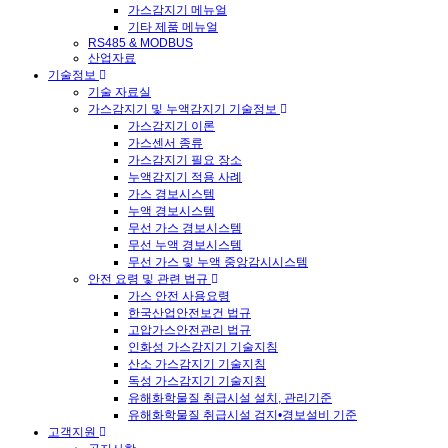
가스감지기 메뉴얼
기타 제품 메뉴얼
RS485 & MODBUS
산업자료
기술정보
기술 자료실
가스감지기 및 누액감지기 기술정보
가스감지기 이론
가스센서 종류
가스감지기 필요 장소
누액감지기 적용 사례
가스 경보시스템
누액 경보시스템
무선 가스 경보시스템
무선 누액 경보시스템
무선 가스 및 누액 중앙감시시스템
안전 요령 및 관련 법규
가스 안전 사용요령
한국산업안전보건 법규
고압가스안전관리 법규
인화성 가스감지기 기술지침
산소 가스감지기 기술지침
독성 가스감지기 기술지침
유해화학물질 취급시설 설치, 관리기준
유해화학물질 취급시설 검지•경보설비 기준
고객지원