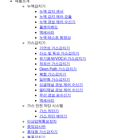
제품소개
누액감지기
누액 감지 센서
누액 감지 제어 모듈
누액 경보 제어 수신기
플랜지밴드
액세서리
누액 테스트 동영상
가스감지기
가연성 가스감지기
산소 및 독성 가스감지기
유기용제(VOCs) 가스감지기
적외선 가스감지기
Open Path 가스감지기
복합 가스감지기
일반형 가스감지기
싱글채널 경보 제어 수신기
멀티채널 경보 제어 수신기
무선 경보 송수신기
액세서리
가스 안전 차단 시스템
가스 차단기
가스 차단 제어기
이상압력통보장치
중앙감시반
휴대용 가스감지기
불꽃감지기