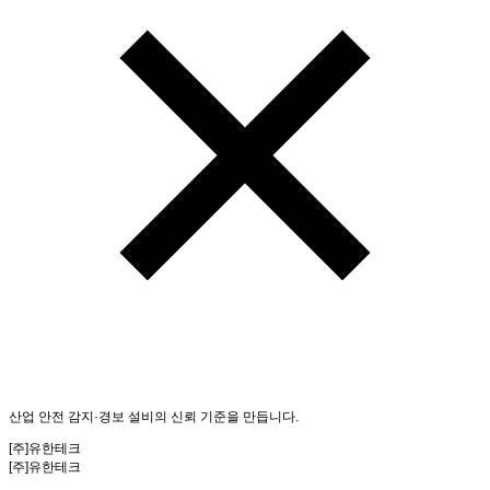
산업 안전
감지·경보 설비
의
신뢰 기준
을 만듭니다.
[주]유한테크
[주]유한테크