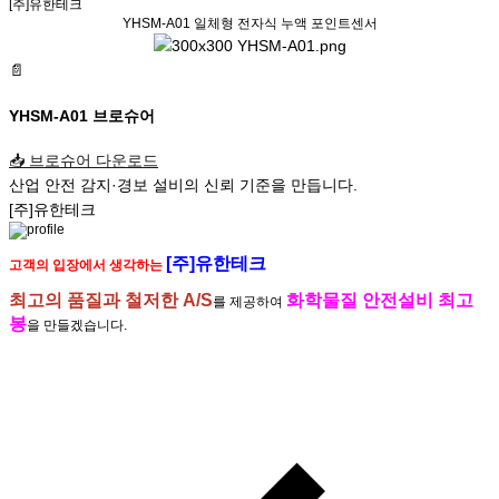
[주]유한테크
YHSM-A01
일체형 전자식 누액 포인트센서
📄
YHSM-A01 브로슈어
📥
브로슈어 다운로드
산업 안전
감지·경보 설비
의
신뢰 기준
을 만듭니다.
[주]유한테크
[주]유한테크
고객의 입장에서 생각하는
최고의 품질과 철저한 A/S
화학물질 안전설비 최고
를 제공하여
봉
을 만들겠습니다.