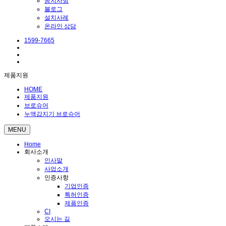
공지사항
블로그
설치사례
온라인 상담
1599-7665
제품지원
HOME
제품지원
브로슈어
누액감지기 브로슈어
MENU
Home
회사소개
인사말
사업소개
인증사항
기업인증
특허인증
제품인증
CI
오시는 길