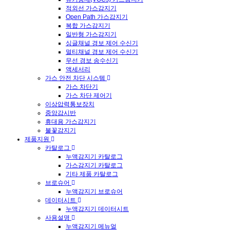
적외선 가스감지기
Open Path 가스감지기
복합 가스감지기
일반형 가스감지기
싱글채널 경보 제어 수신기
멀티채널 경보 제어 수신기
무선 경보 송수신기
액세서리
가스 안전 차단 시스템
가스 차단기
가스 차단 제어기
이상압력통보장치
중앙감시반
휴대용 가스감지기
불꽃감지기
제품지원
카탈로그
누액감지기 카탈로그
가스감지기 카탈로그
기타 제품 카탈로그
브로슈어
누액감지기 브로슈어
데이터시트
누액감지기 데이터시트
사용설명
누액감지기 메뉴얼