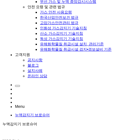
무선 가스 및 누액 중앙감시시스템
안전 요령 및 관련 법규
가스 안전 사용요령
한국산업안전보건 법규
고압가스안전관리 법규
인화성 가스감지기 기술지침
산소 가스감지기 기술지침
독성 가스감지기 기술지침
유해화학물질 취급시설 설치, 관리기준
유해화학물질 취급시설 검지•경보설비 기준
고객지원
공지사항
블로그
설치사례
온라인 상담
Menu
누액감지기 브로슈어
누액감지기 브로슈어