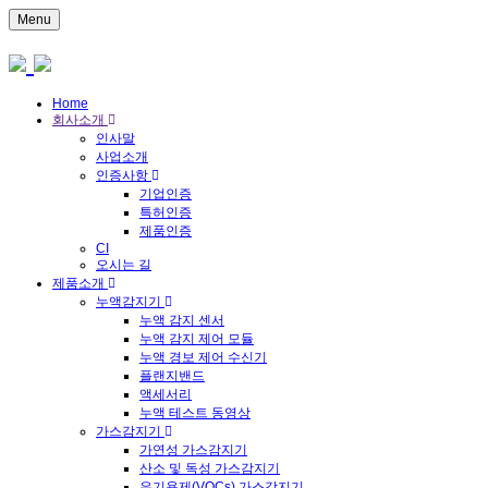
Menu
Home
회사소개
인사말
사업소개
인증사항
기업인증
특허인증
제품인증
CI
오시는 길
제품소개
누액감지기
누액 감지 센서
누액 감지 제어 모듈
누액 경보 제어 수신기
플랜지밴드
액세서리
누액 테스트 동영상
가스감지기
가연성 가스감지기
산소 및 독성 가스감지기
유기용제(VOCs) 가스감지기