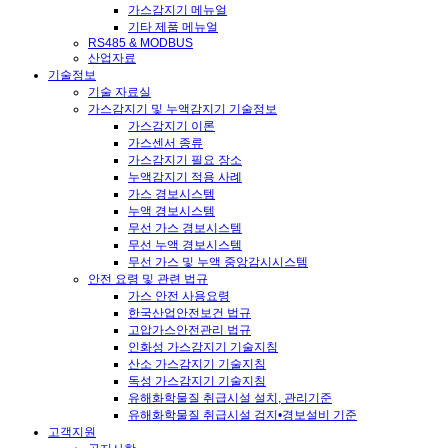
가스감지기 메뉴얼
기타 제품 메뉴얼
RS485 & MODBUS
산업자료
기술정보
기술 자료실
가스감지기 및 누액감지기 기술정보
가스감지기 이론
가스센서 종류
가스감지기 필요 장소
누액감지기 적용 사례
가스 경보시스템
누액 경보시스템
무선 가스 경보시스템
무선 누액 경보시스템
무선 가스 및 누액 중앙감시시스템
안전 요령 및 관련 법규
가스 안전 사용요령
한국산업안전보건 법규
고압가스안전관리 법규
인화성 가스감지기 기술지침
산소 가스감지기 기술지침
독성 가스감지기 기술지침
유해화학물질 취급시설 설치, 관리기준
유해화학물질 취급시설 검지•경보설비 기준
고객지원