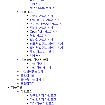
액세서리
누액 테스트 동영상
가스감지기
가연성 가스감지기
산소 및 독성 가스감지기
유기용제(VOCs) 가스감지기
적외선 가스감지기
Open Path 가스감지기
복합 가스감지기
일반형 가스감지기
싱글채널 경보 제어 수신기
멀티채널 경보 제어 수신기
무선 경보 송수신기
액세서리
가스 안전 차단 시스템
가스 차단기
가스 차단 제어기
이상압력통보장치
중앙감시반
휴대용 가스감지기
불꽃감지기
제품지원
카탈로그
누액감지기 카탈로그
가스감지기 카탈로그
기타 제품 카탈로그