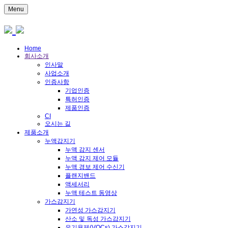
Menu
Home
회사소개
인사말
사업소개
인증사항
기업인증
특허인증
제품인증
CI
오시는 길
제품소개
누액감지기
누액 감지 센서
누액 감지 제어 모듈
누액 경보 제어 수신기
플랜지밴드
액세서리
누액 테스트 동영상
가스감지기
가연성 가스감지기
산소 및 독성 가스감지기
유기용제(VOCs) 가스감지기