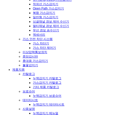
적외선 가스감지기
Open Path 가스감지기
복합 가스감지기
일반형 가스감지기
싱글채널 경보 제어 수신기
멀티채널 경보 제어 수신기
무선 경보 송수신기
액세서리
가스 안전 차단 시스템
가스 차단기
가스 차단 제어기
이상압력통보장치
중앙감시반
휴대용 가스감지기
불꽃감지기
제품지원
카탈로그
누액감지기 카탈로그
가스감지기 카탈로그
기타 제품 카탈로그
브로슈어
누액감지기 브로슈어
데이터시트
누액감지기 데이터시트
사용설명
누액감지기 메뉴얼