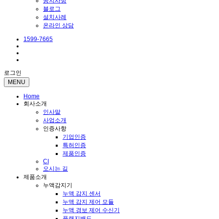
공지사항
블로그
설치사례
온라인 상담
1599-7665
로그인
MENU
Home
회사소개
인사말
사업소개
인증사항
기업인증
특허인증
제품인증
CI
오시는 길
제품소개
누액감지기
누액 감지 센서
누액 감지 제어 모듈
누액 경보 제어 수신기
플랜지밴드