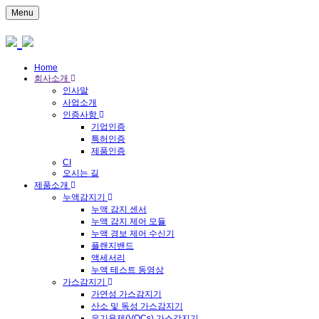
Menu
Home
회사소개
인사말
사업소개
인증사항
기업인증
특허인증
제품인증
CI
오시는 길
제품소개
누액감지기
누액 감지 센서
누액 감지 제어 모듈
누액 경보 제어 수신기
플랜지밴드
액세서리
누액 테스트 동영상
가스감지기
가연성 가스감지기
산소 및 독성 가스감지기
유기용제(VOCs) 가스감지기