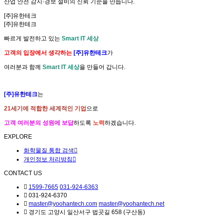
산업 안전
감지·경보 설비
의
신뢰 기준
을 만듭니다.
[주]유한테크
[주]유한테크
빠르게 발전하고 있는
Smart IT 세상
고객의 입장에서 생각하는
[주]유한테크
가
여러분과 함께
Smart IT 세상
을 만들어 갑니다.
[주]유한테크
는
21세기에 적합한 세계적인 기업
으로
고객 여러분의 성원에 보답
하도록
노력
하겠습니다.
EXPLORE
화학물질 통합 검색
개인정보 처리방침
CONTACT US
1599-7665
031-924-6363
031-924-6370
master@yoohantech.com
master@yoohantech.net
경기도 고양시 일산서구 법곳길 658 (구산동)