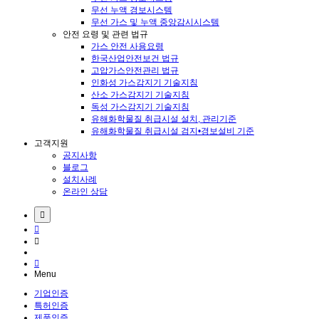
무선 누액 경보시스템
무선 가스 및 누액 중앙감시시스템
안전 요령 및 관련 법규
가스 안전 사용요령
한국산업안전보건 법규
고압가스안전관리 법규
인화성 가스감지기 기술지침
산소 가스감지기 기술지침
독성 가스감지기 기술지침
유해화학물질 취급시설 설치, 관리기준
유해화학물질 취급시설 검지•경보설비 기준
고객지원
공지사항
블로그
설치사례
온라인 상담
Menu
기업인증
특허인증
제품인증