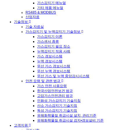
가스감지기 메뉴얼
기타 제품 메뉴얼
RS485 & MODBUS
산업자료
기술정보
기술 자료실
가스감지기 및 누액감지기 기술정보
가스감지기 이론
가스센서 종류
가스감지기 필요 장소
누액감지기 적용 사례
가스 경보시스템
누액 경보시스템
무선 가스 경보시스템
무선 누액 경보시스템
무선 가스 및 누액 중앙감시시스템
안전 요령 및 관련 법규
가스 안전 사용요령
한국산업안전보건 법규
고압가스안전관리 법규
인화성 가스감지기 기술지침
산소 가스감지기 기술지침
독성 가스감지기 기술지침
유해화학물질 취급시설 설치, 관리기준
유해화학물질 취급시설 검지•경보설비 기준
고객지원