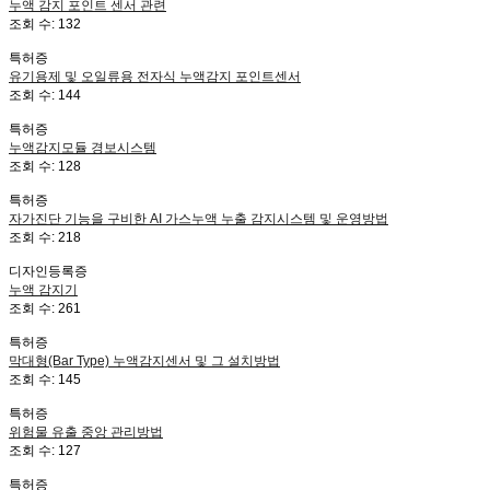
누액 감지 포인트 센서 관련
조회 수:
132
특허증
유기용제 및 오일류용 전자식 누액감지 포인트센서
조회 수:
144
특허증
누액감지모듈 경보시스템
조회 수:
128
특허증
자가진단 기능을 구비한 AI 가스누액 누출 감지시스템 및 운영방법
조회 수:
218
디자인등록증
누액 감지기
조회 수:
261
특허증
막대형(Bar Type) 누액감지센서 및 그 설치방법
조회 수:
145
특허증
위험물 유출 중앙 관리방법
조회 수:
127
특허증