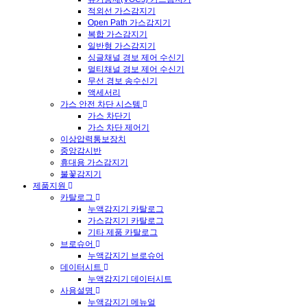
적외선 가스감지기
Open Path 가스감지기
복합 가스감지기
일반형 가스감지기
싱글채널 경보 제어 수신기
멀티채널 경보 제어 수신기
무선 경보 송수신기
액세서리
가스 안전 차단 시스템
가스 차단기
가스 차단 제어기
이상압력통보장치
중앙감시반
휴대용 가스감지기
불꽃감지기
제품지원
카탈로그
누액감지기 카탈로그
가스감지기 카탈로그
기타 제품 카탈로그
브로슈어
누액감지기 브로슈어
데이터시트
누액감지기 데이터시트
사용설명
누액감지기 메뉴얼