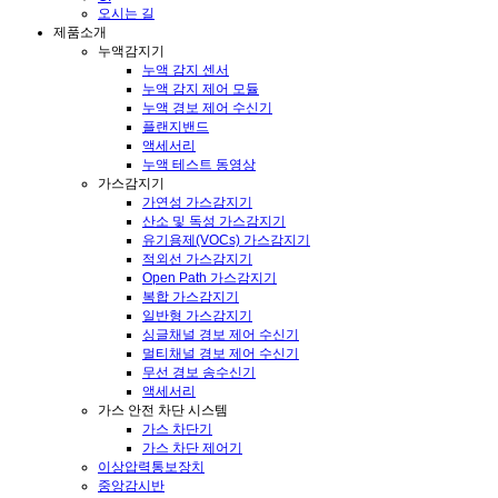
오시는 길
제품소개
누액감지기
누액 감지 센서
누액 감지 제어 모듈
누액 경보 제어 수신기
플랜지밴드
액세서리
누액 테스트 동영상
가스감지기
가연성 가스감지기
산소 및 독성 가스감지기
유기용제(VOCs) 가스감지기
적외선 가스감지기
Open Path 가스감지기
복합 가스감지기
일반형 가스감지기
싱글채널 경보 제어 수신기
멀티채널 경보 제어 수신기
무선 경보 송수신기
액세서리
가스 안전 차단 시스템
가스 차단기
가스 차단 제어기
이상압력통보장치
중앙감시반