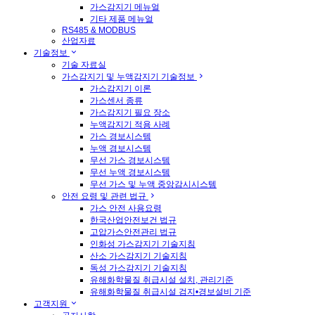
가스감지기 메뉴얼
기타 제품 메뉴얼
RS485 & MODBUS
산업자료
기술정보
기술 자료실
가스감지기 및 누액감지기 기술정보
가스감지기 이론
가스센서 종류
가스감지기 필요 장소
누액감지기 적용 사례
가스 경보시스템
누액 경보시스템
무선 가스 경보시스템
무선 누액 경보시스템
무선 가스 및 누액 중앙감시시스템
안전 요령 및 관련 법규
가스 안전 사용요령
한국산업안전보건 법규
고압가스안전관리 법규
인화성 가스감지기 기술지침
산소 가스감지기 기술지침
독성 가스감지기 기술지침
유해화학물질 취급시설 설치, 관리기준
유해화학물질 취급시설 검지•경보설비 기준
고객지원