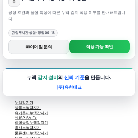
💧
공정 조건과 물질 특성에 따른 누액 감지 적용 여부를 안내해드립니
다.
⏰
업무시간 상담 · 평일 09–18
적용 가능 확인
📧
이메일 문의
누액
감지 설비
의
신뢰 기준
을 만듭니다.
[주]유한테크
누액감지기
방폭누액감지기
유기용제누액감지기
YHSP-SA-Ex
화학물질누액감지기
울산누액감지기
물류센터누액감지기