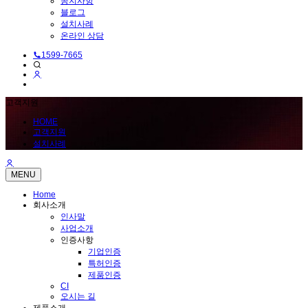
공지사항
블로그
설치사례
온라인 상담
1599-7665
고객지원
HOME
고객지원
설치사례
MENU
Home
회사소개
인사말
사업소개
인증사항
기업인증
특허인증
제품인증
CI
오시는 길