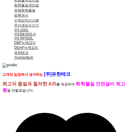
위험물저장시설
화학물질관리법
유해화학물질
방폭센서
누액감지시스템
무선경보수신기
YH-200L
YHSM-04S-A
YH-RF500L
DBP누액감지
DEHP누액감지
유한테크
Yoohantech
[주]유한테크
고객의 입장에서 생각하는
최고의 품질과 철저한 A/S
화학물질 안전설비 최고
를 제공하여
봉
을 만들겠습니다.