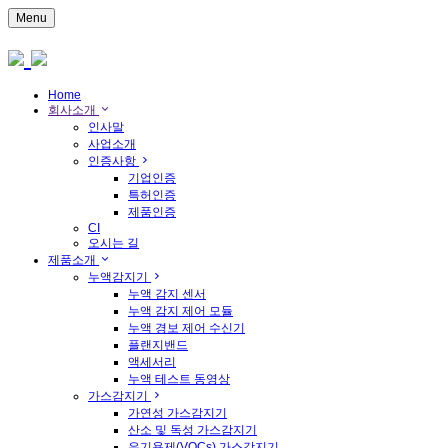
Menu
Home
회사소개
인사말
사업소개
인증사항
기업인증
특허인증
제품인증
CI
오시는 길
제품소개
누액감지기
누액 감지 센서
누액 감지 제어 모듈
누액 경보 제어 수신기
플랜지밴드
액세서리
누액 테스트 동영상
가스감지기
가연성 가스감지기
산소 및 독성 가스감지기
유기용제(VOCs) 가스감지기