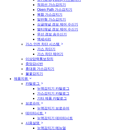
적외선 가스감지기
Open Path 가스감지기
복합 가스감지기
일반형 가스감지기
싱글채널 경보 제어 수신기
멀티채널 경보 제어 수신기
무선 경보 송수신기
액세서리
가스 안전 차단 시스템
가스 차단기
가스 차단 제어기
이상압력통보장치
중앙감시반
휴대용 가스감지기
불꽃감지기
제품지원
카탈로그
누액감지기 카탈로그
가스감지기 카탈로그
기타 제품 카탈로그
브로슈어
누액감지기 브로슈어
데이터시트
누액감지기 데이터시트
사용설명
누액감지기 메뉴얼