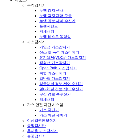
제품소개
누액감지기
누액 감지 센서
누액 감지 제어 모듈
누액 경보 제어 수신기
플랜지밴드
액세서리
누액 테스트 동영상
가스감지기
가연성 가스감지기
산소 및 독성 가스감지기
유기용제(VOCs) 가스감지기
적외선 가스감지기
Open Path 가스감지기
복합 가스감지기
일반형 가스감지기
싱글채널 경보 제어 수신기
멀티채널 경보 제어 수신기
무선 경보 송수신기
액세서리
가스 안전 차단 시스템
가스 차단기
가스 차단 제어기
이상압력통보장치
중앙감시반
휴대용 가스감지기
불꽃감지기