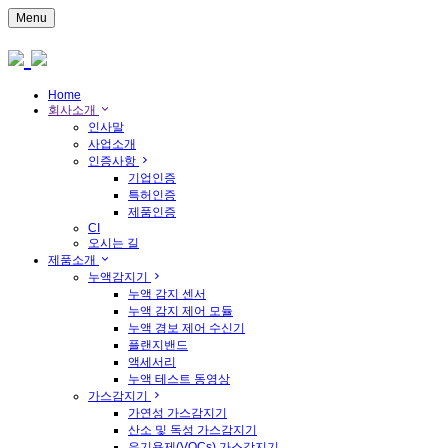
Menu
Home
회사소개
인사말
사업소개
인증사항
기업인증
특허인증
제품인증
CI
오시는 길
제품소개
누액감지기
누액 감지 센서
누액 감지 제어 모듈
누액 경보 제어 수신기
플랜지밴드
액세서리
누액 테스트 동영상
가스감지기
가연성 가스감지기
산소 및 독성 가스감지기
유기용제(VOCs) 가스감지기