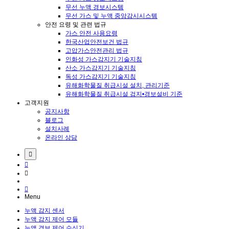
무선 누액 경보시스템
무선 가스 및 누액 중앙감시시스템
안전 요령 및 관련 법규
가스 안전 사용요령
한국산업안전보건 법규
고압가스안전관리 법규
인화성 가스감지기 기술지침
산소 가스감지기 기술지침
독성 가스감지기 기술지침
유해화학물질 취급시설 설치, 관리기준
유해화학물질 취급시설 검지•경보설비 기준
고객지원
공지사항
블로그
설치사례
온라인 상담
Menu
누액 감지 센서
누액 감지 제어 모듈
누액 경보 제어 수신기