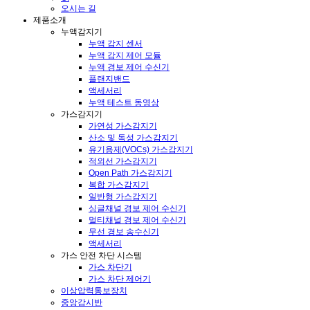
오시는 길
제품소개
누액감지기
누액 감지 센서
누액 감지 제어 모듈
누액 경보 제어 수신기
플랜지밴드
액세서리
누액 테스트 동영상
가스감지기
가연성 가스감지기
산소 및 독성 가스감지기
유기용제(VOCs) 가스감지기
적외선 가스감지기
Open Path 가스감지기
복합 가스감지기
일반형 가스감지기
싱글채널 경보 제어 수신기
멀티채널 경보 제어 수신기
무선 경보 송수신기
액세서리
가스 안전 차단 시스템
가스 차단기
가스 차단 제어기
이상압력통보장치
중앙감시반