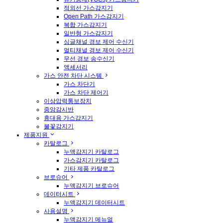
적외선 가스감지기
Open Path 가스감지기
복합 가스감지기
일반형 가스감지기
싱글채널 경보 제어 수신기
멀티채널 경보 제어 수신기
무선 경보 송수신기
액세서리
가스 안전 차단 시스템
가스 차단기
가스 차단 제어기
이상압력통보장치
중앙감시반
휴대용 가스감지기
불꽃감지기
제품지원
카탈로그
누액감지기 카탈로그
가스감지기 카탈로그
기타 제품 카탈로그
브로슈어
누액감지기 브로슈어
데이터시트
누액감지기 데이터시트
사용설명
누액감지기 메뉴얼