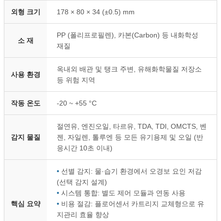
외형 크기
178 × 80 × 34 (±0.5) mm
PP (폴리프로필렌), 카본(Carbon) 등 내화학성
소 재
재질
옥내외 배관 및 탱크 주변, 유해화학물질 저장소
사용 환경
등 위험 지역
작동 온도
-20 ~ +55 °C
절연유, 엔진오일, 타르유, TDA, TDI, OMCTS, 벤
감지 물질
젠, 자일렌, 톨루엔 등 모든 유기용제 및 오일 (반
응시간 10초 이내)
•
선별 감지: 물·습기 환경에서 오경보 요인 저감
(선택 감지 설계)
•
시스템 통합: 별도 제어 모듈과 연동 사용
핵심 요약
•
비용 절감: 플로어센서 카트리지 교체형으로 유
지관리 효율 향상