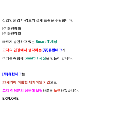
산업안전
감지·경보
의
설계 표준
을 수립합니다.
[주]유한테크
[주]유한테크
빠르게 발전하고 있는
Smart IT 세상
고객의 입장에서 생각하는
[주]유한테크
가
여러분과 함께
Smart IT 세상
을 만들어 갑니다.
[주]유한테크
는
21세기에 적합한 세계적인 기업
으로
고객 여러분의 성원에 보답
하도록
노력
하겠습니다.
EXPLORE
화학물질 통합 검색
개인정보 처리방침
CONTACT US
1599-7665
031-924-6363