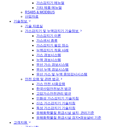
가스감지기 메뉴얼
기타 제품 메뉴얼
RS485 & MODBUS
산업자료
기술정보
기술 자료실
가스감지기 및 누액감지기 기술정보
가스감지기 이론
가스센서 종류
가스감지기 필요 장소
누액감지기 적용 사례
가스 경보시스템
누액 경보시스템
무선 가스 경보시스템
무선 누액 경보시스템
무선 가스 및 누액 중앙감시시스템
안전 요령 및 관련 법규
가스 안전 사용요령
한국산업안전보건 법규
고압가스안전관리 법규
인화성 가스감지기 기술지침
산소 가스감지기 기술지침
독성 가스감지기 기술지침
유해화학물질 취급시설 설치, 관리기준
유해화학물질 취급시설 검지•경보설비 기준
고객지원