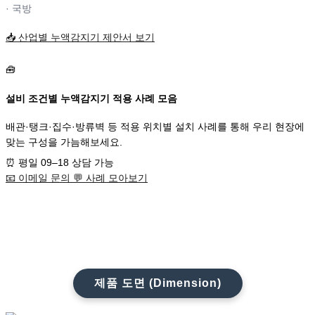
· 국방
📥
산업별 누액감지기 제안서 보기
🧰
설비 조건별 누액감지기 적용 사례 모음
배관·탱크·집수·방류벽 등 적용 위치별 설치 사례를 통해 우리 현장에
맞는 구성을 가늠해보세요.
⏰
평일 09–18 상담 가능
📧
이메일 문의
💬
사례 모아보기
제품 도면 (Dimension)