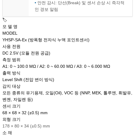
•
안전 감시: 단선(Break) 및 센서 손상 시 즉각적
인 경보 알림
🏷️
모 델 명
MODEL
YHSP-SA-Ex (방폭형 전자식 누액 포인트센서)
사용 전원
DC 2.5V (모듈 전원 공급)
측정 범위
A1: 0 ~ 100.0 MΩ / A2: 0 ~ 60.00 MΩ / A3: 0 ~ 6.000 MΩ
출력 방식
Level Shift (전압 변이 방식)
감지 대상
모든 종류의 유기용제, 오일(Oil), VOC 등 (NNP, MEK, 톨루엔, 휘발유,
벤젠, 자일렌 등)
센서 크기
68 × 68 × 32 (±0.5) mm
외형 크기
178 × 80 × 34 (±0.5) mm
소 재