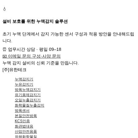
💧
설비 보호를 위한 누액감지 솔루션
초기 누액 단계에서 감지 가능한 센서 구성과 적용 방안을 안내해드립
니다.
⏰
업무시간 상담 · 평일 09–18
📧
이메일 문의
구성·사양 문의
누액
감지 설비
의
신뢰 기준
을 만듭니다.
[주]유한테크
누액감지기
누유감지기
방폭누액감지기
유기용제감지기
오일누출감지기
화학물질누출감지
방폭센서
본질안전방폭
KCS인증
화관법대응
산업안전용품
유해화학물질