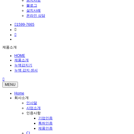
공지사항
블로그
설치사례
온라인 상담
1599-7665
제품소개
HOME
제품소개
누액감지기
누액 감지 센서
MENU
Home
회사소개
인사말
사업소개
인증사항
기업인증
특허인증
제품인증
CI