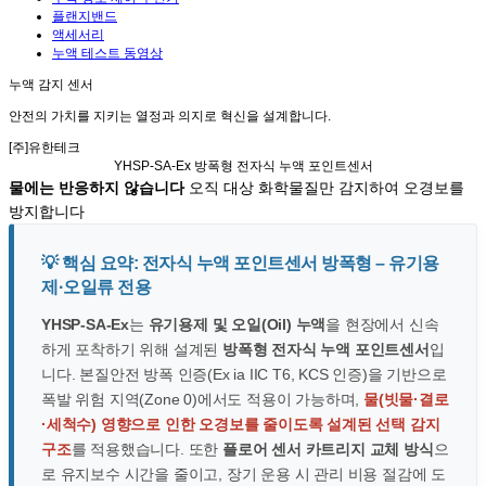
플랜지밴드
액세서리
누액 테스트 동영상
누액 감지 센서
안전의 가치
를 지키는
열정과 의지
로
혁신
을 설계합니다.
[주]유한테크
YHSP-SA-Ex
방폭형 전자식 누액 포인트센서
물에는 반응하지 않습니다
오직 대상 화학물질만 감지하여 오경보를
방지합니다
💡 핵심 요약: 전자식 누액 포인트센서 방폭형 – 유기용
제·오일류 전용
YHSP-SA-Ex
는
유기용제 및 오일(Oil) 누액
을 현장에서 신속
하게 포착하기 위해 설계된
방폭형 전자식 누액 포인트센서
입
니다. 본질안전 방폭 인증(Ex ia IIC T6, KCS 인증)을 기반으로
폭발 위험 지역(Zone 0)에서도 적용이 가능하며,
물(빗물·결로
·세척수) 영향으로 인한 오경보를 줄이도록 설계된 선택 감지
구조
를 적용했습니다. 또한
플로어 센서 카트리지 교체 방식
으
로 유지보수 시간을 줄이고, 장기 운용 시 관리 비용 절감에 도