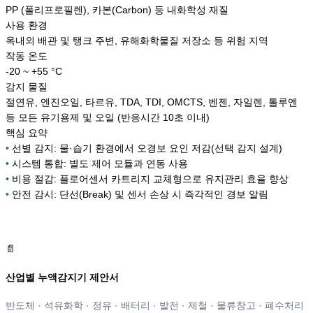
PP (폴리프로필렌), 카본(Carbon) 등 내화학성 재질
사용 환경
옥내외 배관 및 탱크 주변, 유해화학물질 저장소 등 위험 지역
작동 온도
-20 ~ +55 °C
감지 물질
절연유, 엔진오일, 타르유, TDA, TDI, OMCTS, 벤젠, 자일렌, 톨루엔
등 모든 유기용제 및 오일 (반응시간 10초 이내)
핵심 요약
•
선별 감지: 물·습기 환경에서 오경보 요인 저감(선택 감지 설계)
•
시스템 통합: 별도 제어 모듈과 연동 사용
•
비용 절감: 플로어센서 카트리지 교체형으로 유지관리 효율 향상
•
안전 감시: 단선(Break) 및 센서 손상 시 즉각적인 경보 알림
📄
산업별 누액감지기 제안서
반도체 · 석유화학 · 정유 · 배터리 · 발전 · 제철 · 물류창고 · 폐수처리