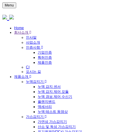
Menu
Home
회사소개
인사말
사업소개
인증사항
기업인증
특허인증
제품인증
CI
오시는 길
제품소개
누액감지기
누액 감지 센서
누액 감지 제어 모듈
누액 경보 제어 수신기
플랜지밴드
액세서리
누액 테스트 동영상
가스감지기
가연성 가스감지기
산소 및 독성 가스감지기
유기용제(VOCs) 가스감지기