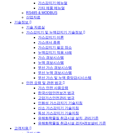
가스감지기 메뉴얼
기타 제품 메뉴얼
RS485 & MODBUS
산업자료
기술정보
기술 자료실
가스감지기 및 누액감지기 기술정보
가스감지기 이론
가스센서 종류
가스감지기 필요 장소
누액감지기 적용 사례
가스 경보시스템
누액 경보시스템
무선 가스 경보시스템
무선 누액 경보시스템
무선 가스 및 누액 중앙감시시스템
안전 요령 및 관련 법규
가스 안전 사용요령
한국산업안전보건 법규
고압가스안전관리 법규
인화성 가스감지기 기술지침
산소 가스감지기 기술지침
독성 가스감지기 기술지침
유해화학물질 취급시설 설치, 관리기준
유해화학물질 취급시설 검지•경보설비 기준
고객지원