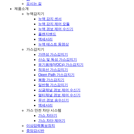
오시는 길
제품소개
누액감지기
누액 감지 센서
누액 감지 제어 모듈
누액 경보 제어 수신기
플랜지밴드
액세서리
누액 테스트 동영상
가스감지기
가연성 가스감지기
산소 및 독성 가스감지기
유기용제(VOCs) 가스감지기
적외선 가스감지기
Open Path 가스감지기
복합 가스감지기
일반형 가스감지기
싱글채널 경보 제어 수신기
멀티채널 경보 제어 수신기
무선 경보 송수신기
액세서리
가스 안전 차단 시스템
가스 차단기
가스 차단 제어기
이상압력통보장치
중앙감시반