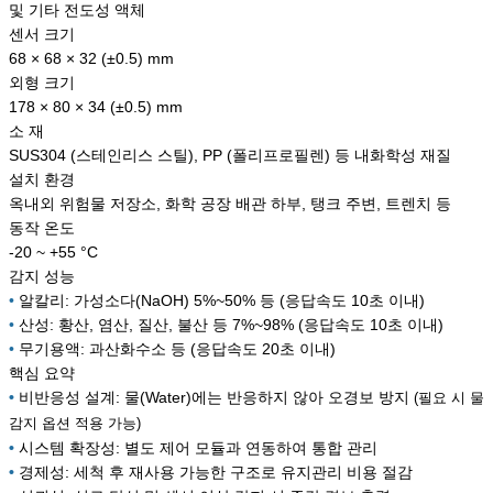
및 기타 전도성 액체
센서 크기
68 × 68 × 32 (±0.5) mm
외형 크기
178 × 80 × 34 (±0.5) mm
소 재
SUS304 (스테인리스 스틸), PP (폴리프로필렌) 등 내화학성 재질
설치 환경
옥내외 위험물 저장소, 화학 공장 배관 하부, 탱크 주변, 트렌치 등
동작 온도
-20 ~ +55 °C
감지 성능
•
알칼리: 가성소다(NaOH) 5%~50% 등 (응답속도 10초 이내)
•
산성: 황산, 염산, 질산, 불산 등 7%~98% (응답속도 10초 이내)
•
무기용액: 과산화수소 등 (응답속도 20초 이내)
핵심 요약
•
비반응성 설계: 물(Water)에는 반응하지 않아 오경보 방지
(필요 시 물
감지 옵션 적용 가능)
•
시스템 확장성: 별도 제어 모듈과 연동하여 통합 관리
•
경제성: 세척 후 재사용 가능한 구조로 유지관리 비용 절감