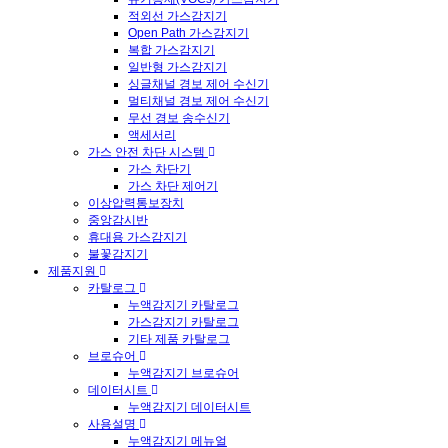
적외선 가스감지기
Open Path 가스감지기
복합 가스감지기
일반형 가스감지기
싱글채널 경보 제어 수신기
멀티채널 경보 제어 수신기
무선 경보 송수신기
액세서리
가스 안전 차단 시스템
가스 차단기
가스 차단 제어기
이상압력통보장치
중앙감시반
휴대용 가스감지기
불꽃감지기
제품지원
카탈로그
누액감지기 카탈로그
가스감지기 카탈로그
기타 제품 카탈로그
브로슈어
누액감지기 브로슈어
데이터시트
누액감지기 데이터시트
사용설명
누액감지기 메뉴얼