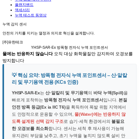
플랜지밴드
액세서리
누액 테스트 동영상
누액 감지 센서
안전의 가치
를 지키는
열정과 의지
로
혁신
을 설계합니다.
[주]유한테크
YHSP-SAR-Ex
방폭형 전자식 누액 포인트센서
물에는 반응하지 않습니다
오직 대상 화학물질만 감지하여 오경보를
방지합니다
💡 핵심 요약:
방폭형 전자식 누액 포인트센서 – 산·알칼
리 및 무기용액 전용 (KCs 인증)
YHSP-SAR-Ex
는
산·알칼리 및 무기용액
의
바닥 누액(Spill)
을
빠르게 포착하는
방폭형 전자식 누액 포인트센서
입니다.
본질
안전 방폭 등급(Ex ia IIC T6)
을 획득하여 폭발 위험 지역에서
도 안정적으로 운용할 수 있으며,
물(Water)에는 반응하지 않
도록 설계된 선택 감지 구조
로 습기·세척 환경에서의
불필요
한 오경보를 최소화
합니다. 센서는 세척 후 재사용이 가능해
유지관리 부담을 낮추고, 초기 누액을 놓치지 않도록 설비 안