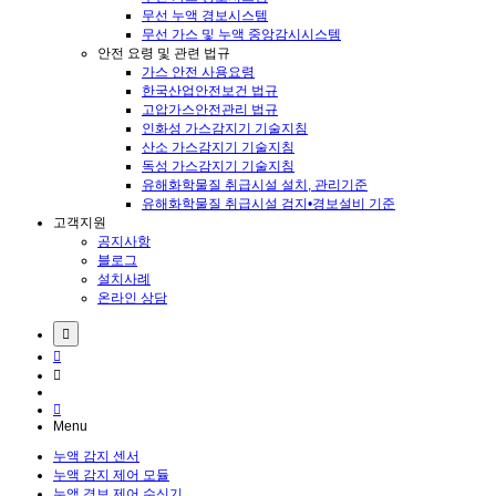
무선 누액 경보시스템
무선 가스 및 누액 중앙감시시스템
안전 요령 및 관련 법규
가스 안전 사용요령
한국산업안전보건 법규
고압가스안전관리 법규
인화성 가스감지기 기술지침
산소 가스감지기 기술지침
독성 가스감지기 기술지침
유해화학물질 취급시설 설치, 관리기준
유해화학물질 취급시설 검지•경보설비 기준
고객지원
공지사항
블로그
설치사례
온라인 상담
Menu
누액 감지 센서
누액 감지 제어 모듈
누액 경보 제어 수신기