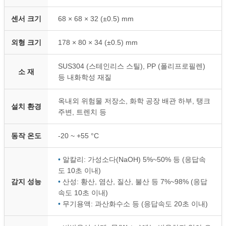
센서 크기
68 × 68 × 32 (±0.5) mm
외형 크기
178 × 80 × 34 (±0.5) mm
SUS304 (스테인리스 스틸), PP (폴리프로필렌)
소 재
등 내화학성 재질
옥내외 위험물 저장소, 화학 공장 배관 하부, 탱크
설치 환경
주변, 트렌치 등
동작 온도
-20 ~ +55 °C
•
알칼리: 가성소다(NaOH) 5%~50% 등 (응답속
도 10초 이내)
감지 성능
•
산성: 황산, 염산, 질산, 불산 등 7%~98% (응답
속도 10초 이내)
•
무기용액: 과산화수소 등 (응답속도 20초 이내)