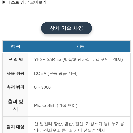
▶️
테스트 영상 모아보기
상세 기술 사양
항 목
내 용
모 델 명
YHSP-SAR-Ex (방폭형 전자식 누액 포인트센서)
사용 전원
DC 5V (모듈 공급 전원)
측정 범위
0 ~ 3000
출력 방
Phase Shift (위상 변이)
식
산·알칼리(황산, 염산, 질산, 가성소다 등), 무기용
감지 대상
액(과산화수소 등) 및 기타 전도성 액체