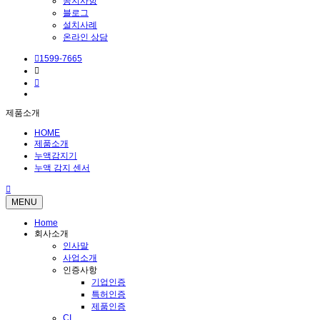
공지사항
블로그
설치사례
온라인 상담
1599-7665
제품소개
HOME
제품소개
누액감지기
누액 감지 센서
MENU
Home
회사소개
인사말
사업소개
인증사항
기업인증
특허인증
제품인증
CI