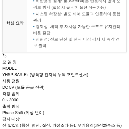
•
비반응성 설계: 물(Water)에는 반응하지 않아 오
경보 방지
(필요 시 물 감지 옵션 적용 가능)
•
시스템 확장성: 별도 제어 모듈과 연동하여 통합
관리
핵심 요약
•
경제성: 세척 후 재사용 가능한 구조로 유지관리
비용 절감
•
신뢰성: 선로 단선 및 센서 이상 감지 시 즉각 경
보 출력
🏷️
모 델 명
MODEL
YHSP-SAR-Ex (방폭형 전자식 누액 포인트센서)
사용 전원
DC 5V (모듈 공급 전원)
측정 범위
0 ~ 3000
출력 방식
Phase Shift (위상 변이)
감지 대상
산·알칼리(황산, 염산, 질산, 가성소다 등), 무기용액(과산화수소 등)