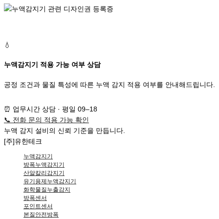
💧
누액감지기 적용 가능 여부 상담
공정 조건과 물질 특성에 따른 누액 감지 적용 여부를 안내해드립니다.
⏰
업무시간 상담 · 평일 09–18
📞
전화 문의
적용 가능 확인
누액
감지 설비
의
신뢰 기준
을 만듭니다.
[주]유한테크
누액감지기
방폭누액감지기
산알칼리감지기
유기용제누액감지기
화학물질누출감지
방폭센서
포인트센서
본질안전방폭