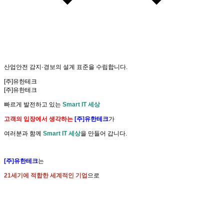
산업안전
감지·경보
의
설계 표준
을 수립합니다.
[주]유한테크
[주]유한테크
빠르게 발전하고 있는
Smart IT 세상
고객의 입장에서 생각하는
[주]유한테크
가
여러분과 함께
Smart IT 세상
을 만들어 갑니다.
[주]유한테크
는
21세기에 적합한 세계적인 기업
으로
고객 여러분의 성원에 보답
하도록
노력
하겠습니다.
EXPLORE
화학물질 통합 검색