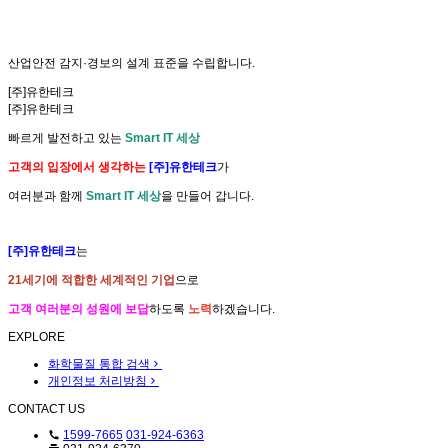
산업안전
감지·경보
의
설계 표준
을 수립합니다.
[주]유한테크
[주]유한테크
빠르게 발전하고 있는
Smart IT 세상
고객의 입장에서 생각하는
[주]유한테크
가
여러분과 함께
Smart IT 세상
을 만들어 갑니다.
[주]유한테크
는
21세기에 적합한 세계적인 기업
으로
고객 여러분의 성원에 보답
하도록
노력
하겠습니다.
EXPLORE
화학물질 통합 검색
개인정보 처리방침
CONTACT US
1599-7665
031-924-6363