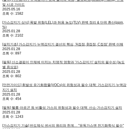
및 시공 가이드
2025.05.16
조회 수:
1582
[가스감지기 상식] 폭발 위험(LEL)과 허용 농도(TLV) 완벽 정리 & 단위 환산(ppm,
%)
2025.01.28
조회 수:
2102
[설치기초] 가스감지기·누액감지기 결선의 핵심, 'A접점, B접점, C접점' 완벽 이해
2025.01.28
조회 수:
897
[필독] 산소결핍이 인체에 미치는 치명적 영향과 '가스감지기' 설치의 필수성 (농도
별 증상표)
2025.01.28
조회 수:
802
[안전가이드] 휘발성 유기화합물(VOCs)의 위험성과 필수 대책: 가스감지기·누액감
지기 설치
2025.01.28
조회 수:
454
[필독] 헬륨·아르곤 등 비활성 가스의 위험성과 필수 대책: 산소·가스감지기 설치
2025.01.28
조회 수:
1243
[가스감지기 기술] 반도체식 센서의 원리와 한계… "유독가스엔 전기화학식 필수"