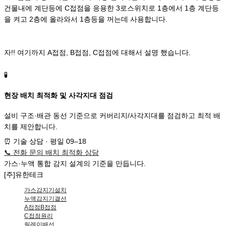
건물내에 계단등에 C접점을 응용한 3로스위치로 1층에서 1층 계단등
을 켜고 2층에 올라와서 1층등을 꺼는데 사용합니다.
자!! 여기까지 A접점, B접점, C접점에 대해서 설명 했습니다.
🧪
현장 배치 최적화 및 사각지대 점검
설비 구조·배관 동선 기준으로 커버리지/사각지대를 점검하고 최적 배
치를 제안합니다.
⏰
기술 상담 · 평일 09–18
📞
전화 문의
배치 최적화 상담
가스·누액
통합 감지 설계
의
기준
을 만듭니다.
[주]유한테크
가스감지기설치
누액감지기결선
A접점B접점
C접점원리
릴레이배선