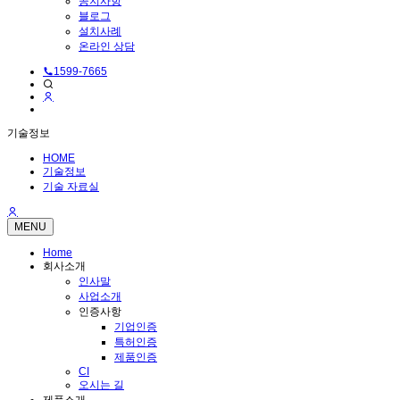
공지사항
블로그
설치사례
온라인 상담
1599-7665
기술정보
HOME
기술정보
기술 자료실
MENU
Home
회사소개
인사말
사업소개
인증사항
기업인증
특허인증
제품인증
CI
오시는 길