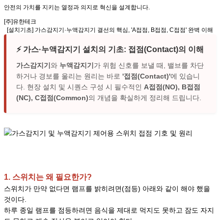
안전의 가치
를 지키는
열정과 의지
로
혁신
을 설계합니다.
[주]유한테크
[설치기초] 가스감지기·누액감지기 결선의 핵심, 'A접점, B접점, C접점' 완벽 이해
⚡ 가스·누액감지기 설치의 기초: 접점(Contact)의 이해
가스감지기
와
누액감지기
가 위험 신호를 보낼 때, 밸브를 차단
하거나 경보를 울리는 원리는 바로
'접점(Contact)'
에 있습니
다. 현장 설치 및 시퀀스 구성 시 필수적인
A접점(NO), B접점
(NC), C접점(Common)
의 개념을 확실하게 정리해 드립니다.
1. 스위치는 왜 필요한가?
스위치가 만약 없다면 램프를 밝히려면(점등) 아래와 같이 해야 했을
것이다.
하루 종일 램프를 점등하려면 음식을 제대로 먹지도 못하고 잠도 자지