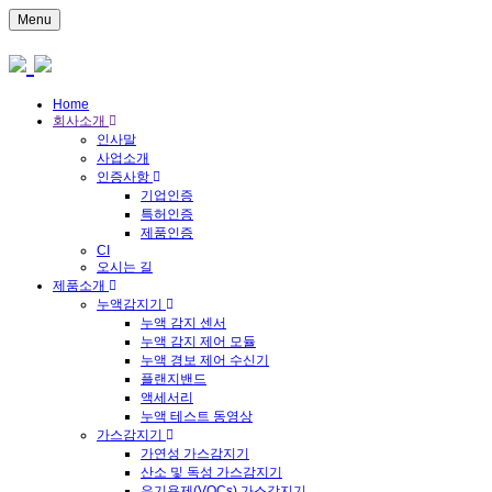
Menu
Home
회사소개
인사말
사업소개
인증사항
기업인증
특허인증
제품인증
CI
오시는 길
제품소개
누액감지기
누액 감지 센서
누액 감지 제어 모듈
누액 경보 제어 수신기
플랜지밴드
액세서리
누액 테스트 동영상
가스감지기
가연성 가스감지기
산소 및 독성 가스감지기
유기용제(VOCs) 가스감지기