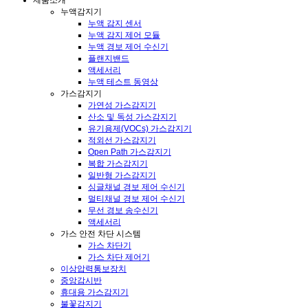
제품소개
누액감지기
누액 감지 센서
누액 감지 제어 모듈
누액 경보 제어 수신기
플랜지밴드
액세서리
누액 테스트 동영상
가스감지기
가연성 가스감지기
산소 및 독성 가스감지기
유기용제(VOCs) 가스감지기
적외선 가스감지기
Open Path 가스감지기
복합 가스감지기
일반형 가스감지기
싱글채널 경보 제어 수신기
멀티채널 경보 제어 수신기
무선 경보 송수신기
액세서리
가스 안전 차단 시스템
가스 차단기
가스 차단 제어기
이상압력통보장치
중앙감시반
휴대용 가스감지기
불꽃감지기