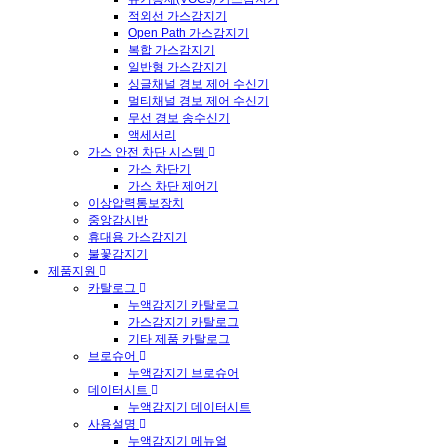
적외선 가스감지기
Open Path 가스감지기
복합 가스감지기
일반형 가스감지기
싱글채널 경보 제어 수신기
멀티채널 경보 제어 수신기
무선 경보 송수신기
액세서리
가스 안전 차단 시스템
가스 차단기
가스 차단 제어기
이상압력통보장치
중앙감시반
휴대용 가스감지기
불꽃감지기
제품지원
카탈로그
누액감지기 카탈로그
가스감지기 카탈로그
기타 제품 카탈로그
브로슈어
누액감지기 브로슈어
데이터시트
누액감지기 데이터시트
사용설명
누액감지기 메뉴얼