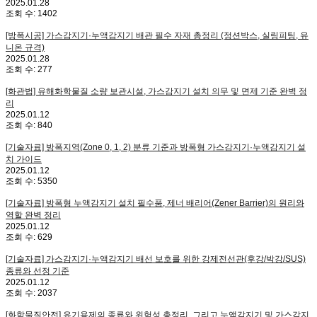
2025.01.28
조회 수:
1402
[방폭시공] 가스감지기·누액감지기 배관 필수 자재 총정리 (정션박스, 실링피팅, 유
니온 규격)
2025.01.28
조회 수:
277
[화관법] 유해화학물질 소량 보관시설, 가스감지기 설치 의무 및 면제 기준 완벽 정
리
2025.01.12
조회 수:
840
[기술자료] 방폭지역(Zone 0, 1, 2) 분류 기준과 방폭형 가스감지기·누액감지기 설
치 가이드
2025.01.12
조회 수:
5350
[기술자료] 방폭형 누액감지기 설치 필수품, 제너 배리어(Zener Barrier)의 원리와
역할 완벽 정리
2025.01.12
조회 수:
629
[기술자료] 가스감지기·누액감지기 배선 보호를 위한 강제전선관(후강/박강/SUS)
종류와 선정 기준
2025.01.12
조회 수:
2037
[화학물질안전] 유기용제의 종류와 위험성 총정리, 그리고 누액감지기 및 가스감지