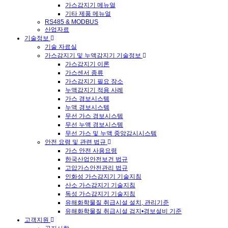
가스감지기 메뉴얼
기타 제품 메뉴얼
RS485 & MODBUS
산업자료
기술정보
기술 자료실
가스감지기 및 누액감지기 기술정보
가스감지기 이론
가스센서 종류
가스감지기 필요 장소
누액감지기 적용 사례
가스 경보시스템
누액 경보시스템
무선 가스 경보시스템
무선 누액 경보시스템
무선 가스 및 누액 중앙감시시스템
안전 요령 및 관련 법규
가스 안전 사용요령
한국산업안전보건 법규
고압가스안전관리 법규
인화성 가스감지기 기술지침
산소 가스감지기 기술지침
독성 가스감지기 기술지침
유해화학물질 취급시설 설치, 관리기준
유해화학물질 취급시설 검지•경보설비 기준
고객지원